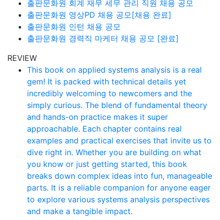
출판문화원 회계 재무 세무 관리 직원 채용 공모
출판문화원 영상PD 채용 공모[채용 완료]
출판문화원 인턴 채용 공모
출판문화원 경력직 마케터 채용 공모 [완료]
REVIEW
This book on applied systems analysis is a real
gem! It is packed with technical details yet
incredibly welcoming to newcomers and the
simply curious. The blend of fundamental theory
and hands-on practice makes it super
approachable. Each chapter contains real
examples and practical exercises that invite us to
dive right in. Whether you are building on what
you know or just getting started, this book
breaks down complex ideas into fun, manageable
parts. It is a reliable companion for anyone eager
to explore various systems analysis perspectives
and make a tangible impact.