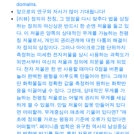
domains.
앞으로의 연구와 저서가 많이 기대됩니다!
[리뷰] 정의의 천칭, 그 영점을 다시 맞추다 법을 상징
하는 정의의 여신상은 반드시 한 손엔 저울을 들고 있
다. 이 저울은 양쪽의 상대적인 무게를 가늠하는 천평
칭 저울로서, 개인의 권리관계에 대한 다툼의 해결이
자 정의의 상징이다. 그러나 마이크로그램 단위까지
측정하는 미세한 전자저울을 상시 사용하는 과학도가
되면서부터 여신의 저울과 정의에 의문을 품게 되었
다. 전자 저울은 한 번 사용할 때마다 0점을 버튼을
눌러 완벽한 평형을 이루도록 만들어야 한다. 그래야
만 화학물질의 정확한 값을 측정하여 원하는 화학반
응을 이끌어낼 수 있다. 그런데, 상대적인 무게를 가
늠하는 천평칭 저울로는 어떻게 권리의 무게를 세심
하게 잴 수 있을까. 만일 저울이 잘못 만들어져 있다
면 어떠할까. 무게중심이 애초에 기울어 있다면? “애
초에 정의를 가르는 평등의 기준에 오류가 있었다면
어떠할까”. 페미니즘 법학은 유구한 역사의 남성중심
적 법학에 반기를 들며, 특히 저울로 대변되는 ‘권리의