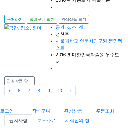
2016년 세종도서 학술부문
구매하기
장바구니 담기
관심상품 담기
공간, 장소, 젠더
정현주
서울대학교 인문학연구원 문명텍
스트
2016년 대한민국학술원 우수도
서
관심상품 담기
«
이전
6
7
8
9
10
»
다음
로그인
장바구니
관심상품
주문조회
공지사항
보도자료
지식인의 창