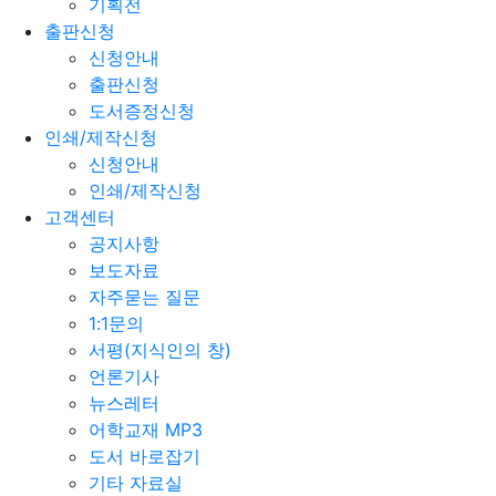
기획전
출판신청
신청안내
출판신청
도서증정신청
인쇄/제작신청
신청안내
인쇄/제작신청
고객센터
공지사항
보도자료
자주묻는 질문
1:1문의
서평(지식인의 창)
언론기사
뉴스레터
어학교재 MP3
도서 바로잡기
기타 자료실