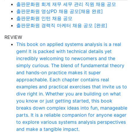
출판문화원 회계 재무 세무 관리 직원 채용 공모
출판문화원 영상PD 채용 공모[채용 완료]
출판문화원 인턴 채용 공모
출판문화원 경력직 마케터 채용 공모 [완료]
REVIEW
This book on applied systems analysis is a real
gem! It is packed with technical details yet
incredibly welcoming to newcomers and the
simply curious. The blend of fundamental theory
and hands-on practice makes it super
approachable. Each chapter contains real
examples and practical exercises that invite us to
dive right in. Whether you are building on what
you know or just getting started, this book
breaks down complex ideas into fun, manageable
parts. It is a reliable companion for anyone eager
to explore various systems analysis perspectives
and make a tangible impact.