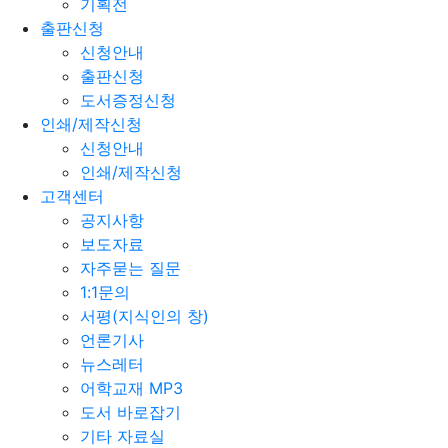
기획전
출판신청
신청안내
출판신청
도서증정신청
인쇄/제작신청
신청안내
인쇄/제작신청
고객센터
공지사항
보도자료
자주묻는 질문
1:1문의
서평(지식인의 창)
언론기사
뉴스레터
어학교재 MP3
도서 바로잡기
기타 자료실