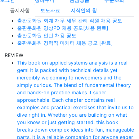
로그인
장바구니
관심상품
주문조회
공지사항
보도자료
지식인의 창
출판문화원 회계 재무 세무 관리 직원 채용 공모
출판문화원 영상PD 채용 공모[채용 완료]
출판문화원 인턴 채용 공모
출판문화원 경력직 마케터 채용 공모 [완료]
REVIEW
This book on applied systems analysis is a real
gem! It is packed with technical details yet
incredibly welcoming to newcomers and the
simply curious. The blend of fundamental theory
and hands-on practice makes it super
approachable. Each chapter contains real
examples and practical exercises that invite us to
dive right in. Whether you are building on what
you know or just getting started, this book
breaks down complex ideas into fun, manageable
parts. It is a reliable companion for anyone eager