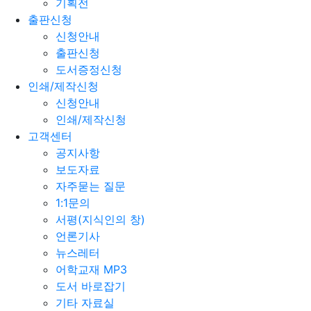
기획전
출판신청
신청안내
출판신청
도서증정신청
인쇄/제작신청
신청안내
인쇄/제작신청
고객센터
공지사항
보도자료
자주묻는 질문
1:1문의
서평(지식인의 창)
언론기사
뉴스레터
어학교재 MP3
도서 바로잡기
기타 자료실