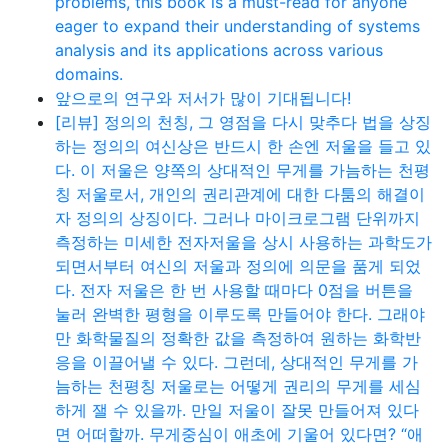
problems, this book is a must-read for anyone
eager to expand their understanding of systems
analysis and its applications across various
domains.
앞으로의 연구와 저서가 많이 기대됩니다!
[리뷰] 정의의 천칭, 그 영점을 다시 맞추다 법을 상징
하는 정의의 여신상은 반드시 한 손엔 저울을 들고 있
다. 이 저울은 양쪽의 상대적인 무게를 가늠하는 천평
칭 저울로서, 개인의 권리관계에 대한 다툼의 해결이
자 정의의 상징이다. 그러나 마이크로그램 단위까지
측정하는 미세한 전자저울을 상시 사용하는 과학도가
되면서부터 여신의 저울과 정의에 의문을 품게 되었
다. 전자 저울은 한 번 사용할 때마다 0점을 버튼을
눌러 완벽한 평형을 이루도록 만들어야 한다. 그래야
만 화학물질의 정확한 값을 측정하여 원하는 화학반
응을 이끌어낼 수 있다. 그런데, 상대적인 무게를 가
늠하는 천평칭 저울로는 어떻게 권리의 무게를 세심
하게 잴 수 있을까. 만일 저울이 잘못 만들어져 있다
면 어떠할까. 무게중심이 애초에 기울어 있다면? “애