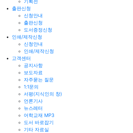
기획전
출판신청
신청안내
출판신청
도서증정신청
인쇄/제작신청
신청안내
인쇄/제작신청
고객센터
공지사항
보도자료
자주묻는 질문
1:1문의
서평(지식인의 창)
언론기사
뉴스레터
어학교재 MP3
도서 바로잡기
기타 자료실