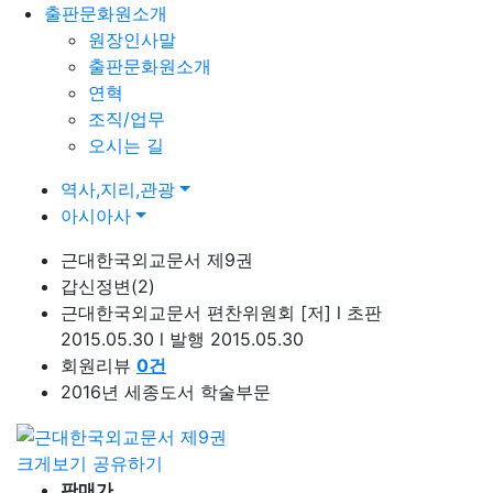
출판문화원소개
원장인사말
출판문화원소개
연혁
조직/업무
오시는 길
역사,지리,관광
아시아사
근대한국외교문서 제9권
갑신정변(2)
근대한국외교문서 편찬위원회
[저]
l
초판
2015.05.30
l
발행 2015.05.30
회원리뷰
0
건
2016년 세종도서 학술부문
크게보기
공유하기
판매가