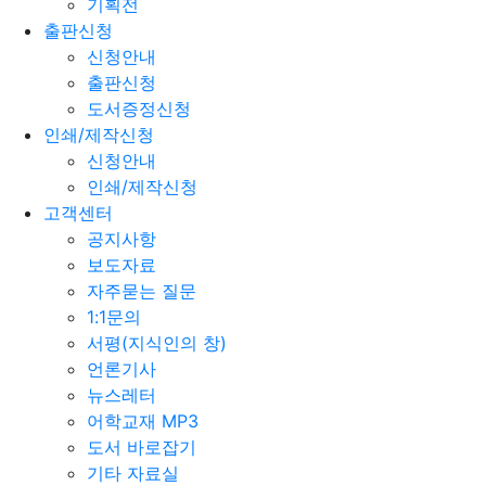
기획전
출판신청
신청안내
출판신청
도서증정신청
인쇄/제작신청
신청안내
인쇄/제작신청
고객센터
공지사항
보도자료
자주묻는 질문
1:1문의
서평(지식인의 창)
언론기사
뉴스레터
어학교재 MP3
도서 바로잡기
기타 자료실