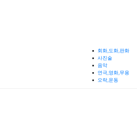
회화,도화,판화
사진술
음악
연극,영화,무용
오락,운동