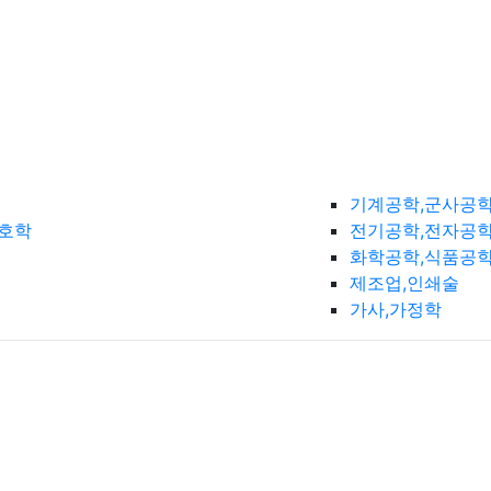
기계공학,군사공
간호학
전기공학,전자공학
화학공학,식품공
제조업,인쇄술
가사,가정학