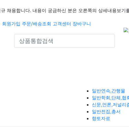
신규 채용합니다. 내용이 궁금하신 분은 오른쪽의 상세내용보기를
인
회원가입
주문/배송조회
고객센터
장바구니
Search icons
일반연속,간행물
일반학회,단체,협
신문,언론,저널리
일반전집,총서
향토자료