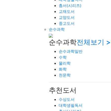
총서(시리즈)
교재도서
교양도서
중고도서
순수과학
순수과학
전체보기 >
순수과학일반
수학
물리학
화학
천문학
추천도서
수상도서
대학생필독서