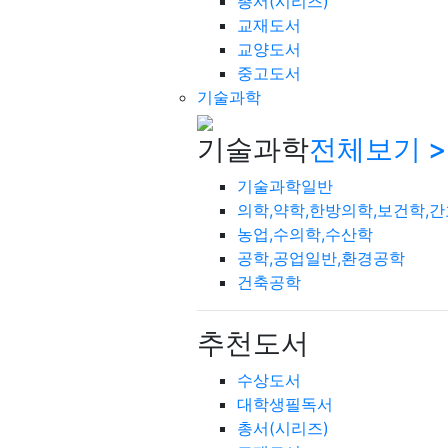
총서(시리즈)
교재도서
교양도서
중고도서
기술과학
기술과학
전체보기 >
기술과학일반
의학,약학,한방의학,보건학,
농업,수의학,수산학
공학,공업일반,환경공학
건축공학
추천도서
수상도서
대학생필독서
총서(시리즈)