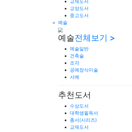
교재도서
교양도서
중고도서
예술
예술
전체보기 >
예술일반
건축술
조각
공예장식미술
서예
추천도서
수상도서
대학생필독서
총서(시리즈)
교재도서