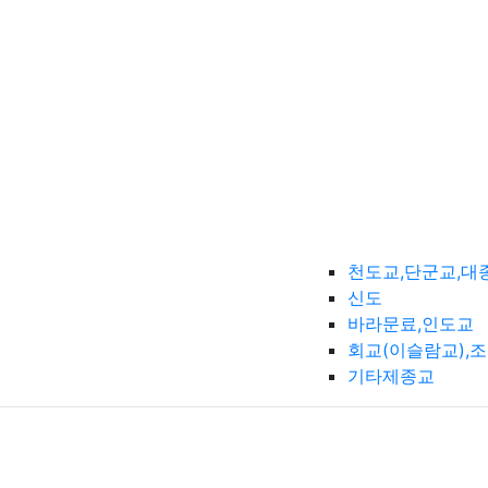
천도교,단군교,대
신도
바라문료,인도교
회교(이슬람교),
기타제종교