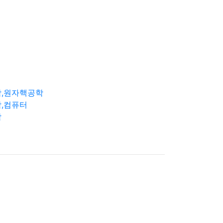
학,원자핵공학
,컴퓨터
학