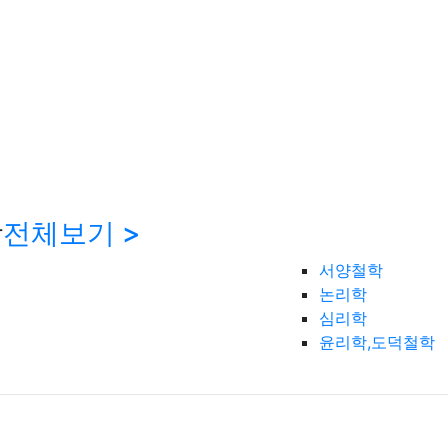
학
전체보기 >
서양철학
논리학
심리학
윤리학,도덕철학