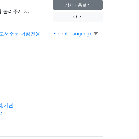
상세내용보기
 눌러주세요.
닫 기
Select Language
▼
회,기관
즘