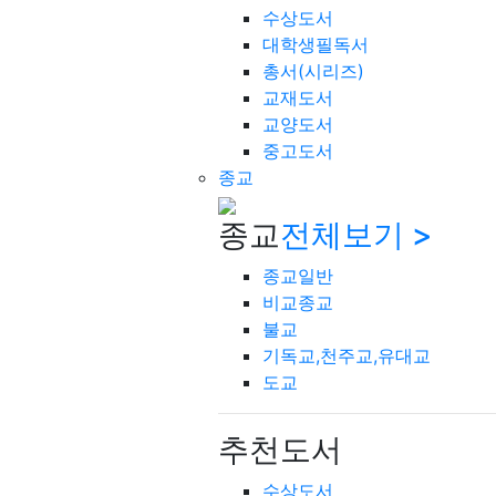
수상도서
대학생필독서
총서(시리즈)
교재도서
교양도서
중고도서
종교
종교
전체보기 >
종교일반
비교종교
불교
기독교,천주교,유대교
도교
추천도서
수상도서