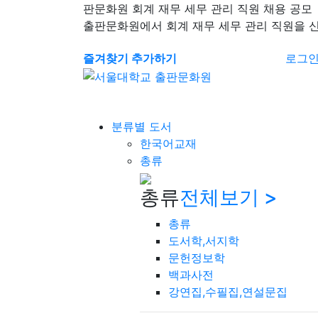
판문화원 회계 재무 세무 관리 직원 채용 공모
출판문화원에서 회계 재무 세무 관리 직원을 
즐겨찾기 추가하기
로그
분류별 도서
한국어교재
총류
총류
전체보기 >
총류
도서학,서지학
문헌정보학
백과사전
강연집,수필집,연설문집