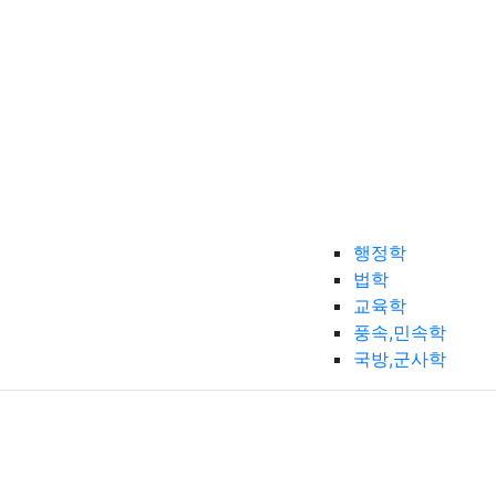
행정학
법학
교육학
풍속,민속학
국방,군사학