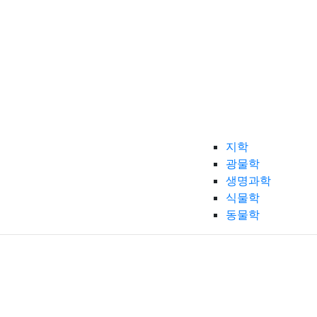
지학
광물학
생명과학
식물학
동물학