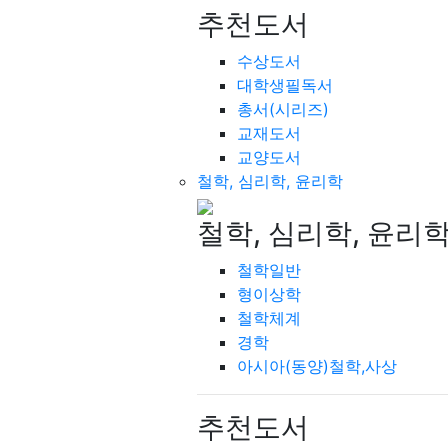
추천도서
수상도서
대학생필독서
총서(시리즈)
교재도서
교양도서
철학, 심리학, 윤리학
철학, 심리학, 윤리
철학일반
형이상학
철학체계
경학
아시아(동양)철학,사상
추천도서