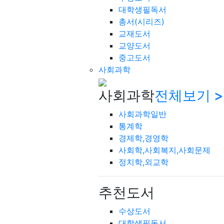
대학생필독서
총서(시리즈)
교재도서
교양도서
중고도서
사회과학
사회과학
전체보기 >
사회과학일반
통계학
경제학,경영학
사회학,사회복지,사회문제
정치학,외교학
추천도서
수상도서
대학생필독서