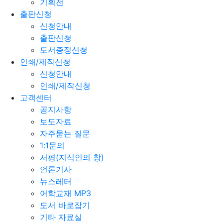
기획전
출판신청
신청안내
출판신청
도서증정신청
인쇄/제작신청
신청안내
인쇄/제작신청
고객센터
공지사항
보도자료
자주묻는 질문
1:1문의
서평(지식인의 창)
언론기사
뉴스레터
어학교재 MP3
도서 바로잡기
기타 자료실