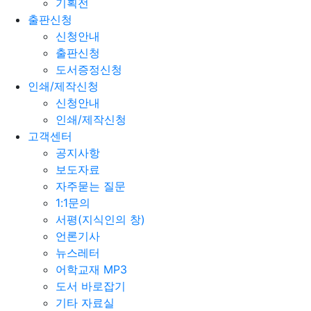
기획전
출판신청
신청안내
출판신청
도서증정신청
인쇄/제작신청
신청안내
인쇄/제작신청
고객센터
공지사항
보도자료
자주묻는 질문
1:1문의
서평(지식인의 창)
언론기사
뉴스레터
어학교재 MP3
도서 바로잡기
기타 자료실