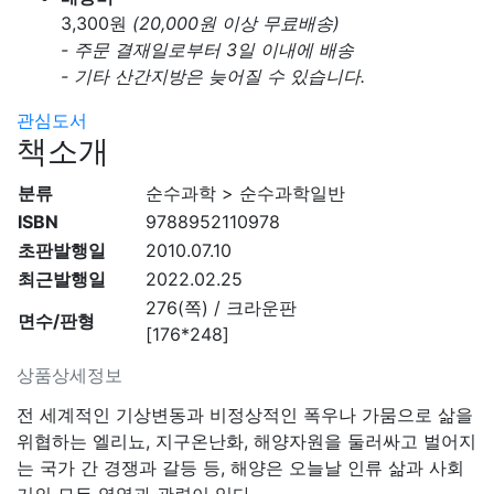
3,300
원
(20,000원 이상 무료배송)
- 주문 결재일로부터 3일 이내에 배송
- 기타 산간지방은 늦어질 수 있습니다.
관심도서
책소개
분류
순수과학 > 순수과학일반
ISBN
9788952110978
초판발행일
2010.07.10
최근발행일
2022.02.25
276(쪽) / 크라운판
면수/판형
[176*248]
상품상세정보
전 세계적인 기상변동과 비정상적인 폭우나 가뭄으로 삶을
위협하는 엘리뇨, 지구온난화, 해양자원을 둘러싸고 벌어지
는 국가 간 경쟁과 갈등 등, 해양은 오늘날 인류 삶과 사회