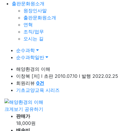
출판문화원소개
원장인사말
출판문화원소개
연혁
조직/업무
오시는 길
순수과학
순수과학일반
해양환경의 이해
이창복
[저]
l
초판 2010.07.10
l
발행 2022.02.25
회원리뷰
0
건
기초교양교육 시리즈
크게보기
공유하기
판매가
18,000
원
배송비