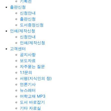
기획전
출판신청
신청안내
출판신청
도서증정신청
인쇄/제작신청
신청안내
인쇄/제작신청
고객센터
공지사항
보도자료
자주묻는 질문
1:1문의
서평(지식인의 창)
언론기사
뉴스레터
어학교재 MP3
도서 바로잡기
기타 자료실