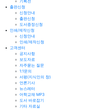
기획전
출판신청
신청안내
출판신청
도서증정신청
인쇄/제작신청
신청안내
인쇄/제작신청
고객센터
공지사항
보도자료
자주묻는 질문
1:1문의
서평(지식인의 창)
언론기사
뉴스레터
어학교재 MP3
도서 바로잡기
기타 자료실