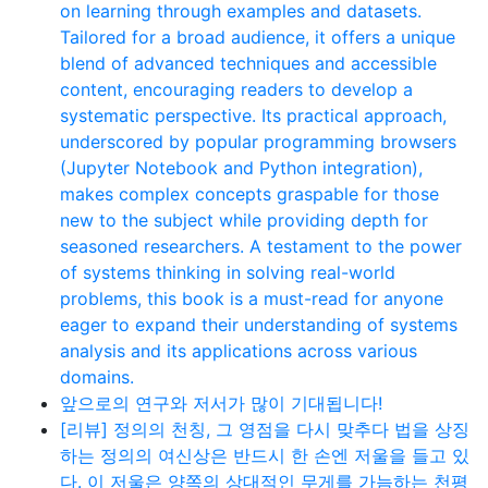
on learning through examples and datasets.
Tailored for a broad audience, it offers a unique
blend of advanced techniques and accessible
content, encouraging readers to develop a
systematic perspective. Its practical approach,
underscored by popular programming browsers
(Jupyter Notebook and Python integration),
makes complex concepts graspable for those
new to the subject while providing depth for
seasoned researchers. A testament to the power
of systems thinking in solving real-world
problems, this book is a must-read for anyone
eager to expand their understanding of systems
analysis and its applications across various
domains.
앞으로의 연구와 저서가 많이 기대됩니다!
[리뷰] 정의의 천칭, 그 영점을 다시 맞추다 법을 상징
하는 정의의 여신상은 반드시 한 손엔 저울을 들고 있
다. 이 저울은 양쪽의 상대적인 무게를 가늠하는 천평