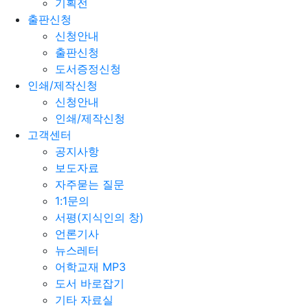
기획전
출판신청
신청안내
출판신청
도서증정신청
인쇄/제작신청
신청안내
인쇄/제작신청
고객센터
공지사항
보도자료
자주묻는 질문
1:1문의
서평(지식인의 창)
언론기사
뉴스레터
어학교재 MP3
도서 바로잡기
기타 자료실