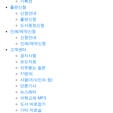
기획전
출판신청
신청안내
출판신청
도서증정신청
인쇄/제작신청
신청안내
인쇄/제작신청
고객센터
공지사항
보도자료
자주묻는 질문
1:1문의
서평(지식인의 창)
언론기사
뉴스레터
어학교재 MP3
도서 바로잡기
기타 자료실