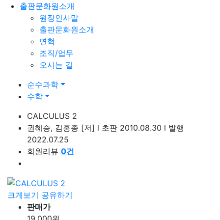
출판문화원소개
원장인사말
출판문화원소개
연혁
조직/업무
오시는 길
순수과학
수학
CALCULUS 2
권혜승, 김홍종
[저]
l
초판 2010.08.30
l
발행
2022.07.25
회원리뷰
0
건
크게보기
공유하기
판매가
19,000
원