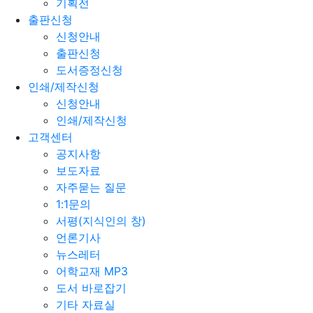
기획전
출판신청
신청안내
출판신청
도서증정신청
인쇄/제작신청
신청안내
인쇄/제작신청
고객센터
공지사항
보도자료
자주묻는 질문
1:1문의
서평(지식인의 창)
언론기사
뉴스레터
어학교재 MP3
도서 바로잡기
기타 자료실