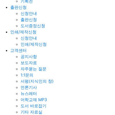
기획전
출판신청
신청안내
출판신청
도서증정신청
인쇄/제작신청
신청안내
인쇄/제작신청
고객센터
공지사항
보도자료
자주묻는 질문
1:1문의
서평(지식인의 창)
언론기사
뉴스레터
어학교재 MP3
도서 바로잡기
기타 자료실