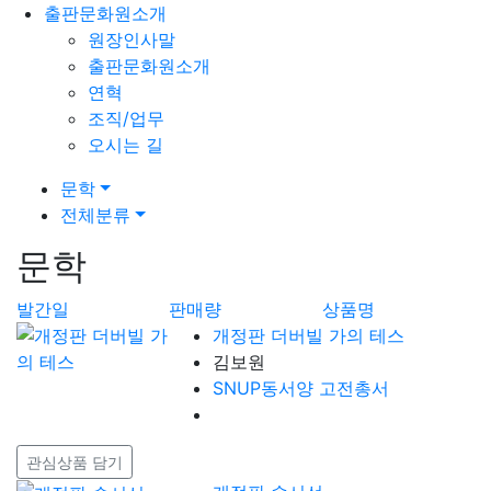
출판문화원소개
원장인사말
출판문화원소개
연혁
조직/업무
오시는 길
문학
전체분류
문학
발간일
판매량
상품명
개정판 더버빌 가의 테스
김보원
SNUP동서양 고전총서
관심상품 담기