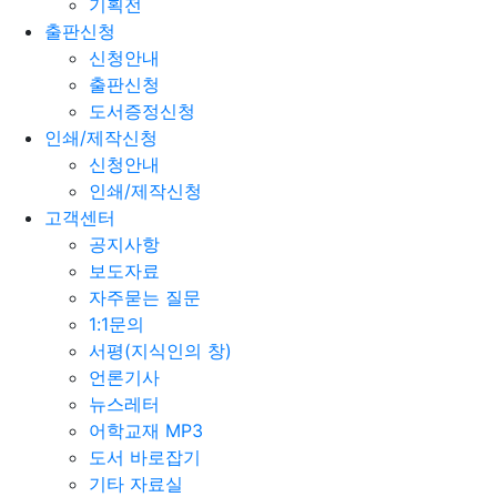
기획전
출판신청
신청안내
출판신청
도서증정신청
인쇄/제작신청
신청안내
인쇄/제작신청
고객센터
공지사항
보도자료
자주묻는 질문
1:1문의
서평(지식인의 창)
언론기사
뉴스레터
어학교재 MP3
도서 바로잡기
기타 자료실