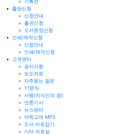
기획전
출판신청
신청안내
출판신청
도서증정신청
인쇄/제작신청
신청안내
인쇄/제작신청
고객센터
공지사항
보도자료
자주묻는 질문
1:1문의
서평(지식인의 창)
언론기사
뉴스레터
어학교재 MP3
도서 바로잡기
기타 자료실