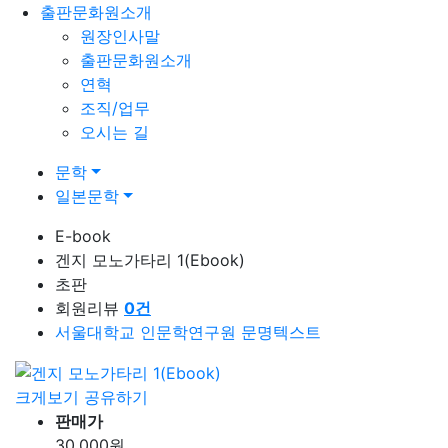
출판문화원소개
원장인사말
출판문화원소개
연혁
조직/업무
오시는 길
문학
일본문학
E-book
겐지 모노가타리 1(Ebook)
초판
회원리뷰
0
건
서울대학교 인문학연구원 문명텍스트
크게보기
공유하기
판매가
30,000
원