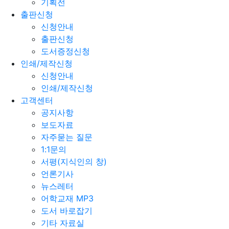
기획전
출판신청
신청안내
출판신청
도서증정신청
인쇄/제작신청
신청안내
인쇄/제작신청
고객센터
공지사항
보도자료
자주묻는 질문
1:1문의
서평(지식인의 창)
언론기사
뉴스레터
어학교재 MP3
도서 바로잡기
기타 자료실