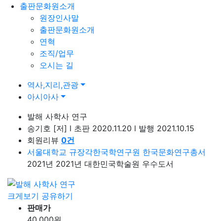
출판문화원소개
원장인사말
출판문화원소개
연혁
조직/업무
오시는 길
역사,지리,관광
아시아사
발해 사학사 연구
송기호
[저]
l
초판 2020.11.20
l
발행 2021.10.15
회원리뷰
0
건
서울대학교 규장각한국학연구원 한국문화연구총서
2021년 2021년 대한민국학술원 우수도서
크게보기
공유하기
판매가
40,000
원