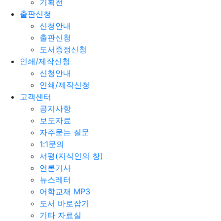
기획전
출판신청
신청안내
출판신청
도서증정신청
인쇄/제작신청
신청안내
인쇄/제작신청
고객센터
공지사항
보도자료
자주묻는 질문
1:1문의
서평(지식인의 창)
언론기사
뉴스레터
어학교재 MP3
도서 바로잡기
기타 자료실