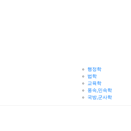
행정학
법학
교육학
풍속,민속학
국방,군사학