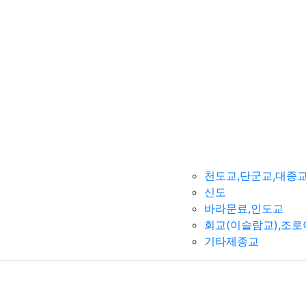
천도교,단군교,대종
신도
바라문료,인도교
회교(이슬람교),조
기타제종교