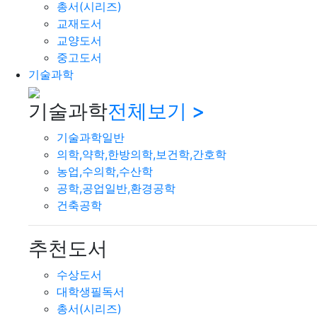
총서(시리즈)
교재도서
교양도서
중고도서
기술과학
기술과학
전체보기 >
기술과학일반
의학,약학,한방의학,보건학,간호학
농업,수의학,수산학
공학,공업일반,환경공학
건축공학
추천도서
수상도서
대학생필독서
총서(시리즈)