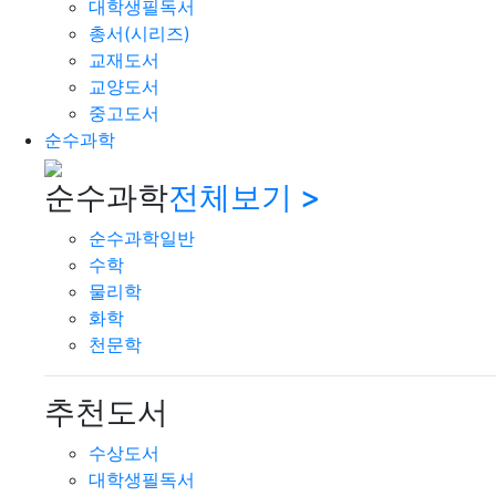
대학생필독서
총서(시리즈)
교재도서
교양도서
중고도서
순수과학
순수과학
전체보기 >
순수과학일반
수학
물리학
화학
천문학
추천도서
수상도서
대학생필독서