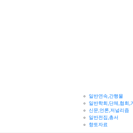
일반연속,간행물
일반학회,단체,협회,
신문,언론,저널리즘
일반전집,총서
향토자료