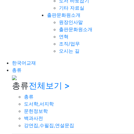
도서 바로잡기
기타 자료실
출판문화원소개
원장인사말
출판문화원소개
연혁
조직/업무
오시는 길
한국어교재
총류
총류
전체보기 >
총류
도서학,서지학
문헌정보학
백과사전
강연집,수필집,연설문집