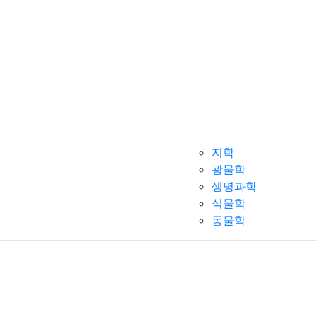
지학
광물학
생명과학
식물학
동물학