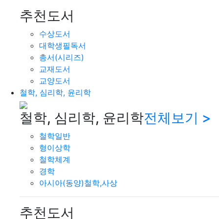
추천도서
수상도서
대학생필독서
총서(시리즈)
교재도서
교양도서
철학, 심리학, 윤리학
철학, 심리학, 윤리학
전체보기 >
철학일반
형이상학
철학체계
경학
아시아(동양)철학,사상
추천도서