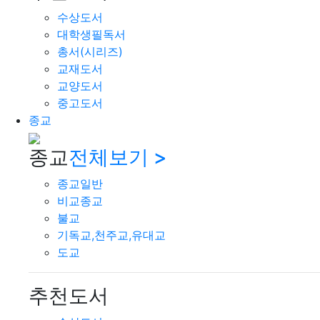
수상도서
대학생필독서
총서(시리즈)
교재도서
교양도서
중고도서
종교
종교
전체보기 >
종교일반
비교종교
불교
기독교,천주교,유대교
도교
추천도서