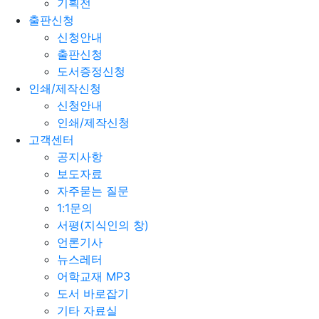
기획전
출판신청
신청안내
출판신청
도서증정신청
인쇄/제작신청
신청안내
인쇄/제작신청
고객센터
공지사항
보도자료
자주묻는 질문
1:1문의
서평(지식인의 창)
언론기사
뉴스레터
어학교재 MP3
도서 바로잡기
기타 자료실