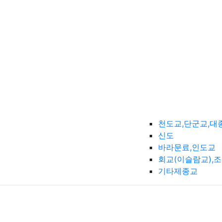
천도교,단군교,대
신도
바라문료,인도교
회교(이슬람교),
기타제종교