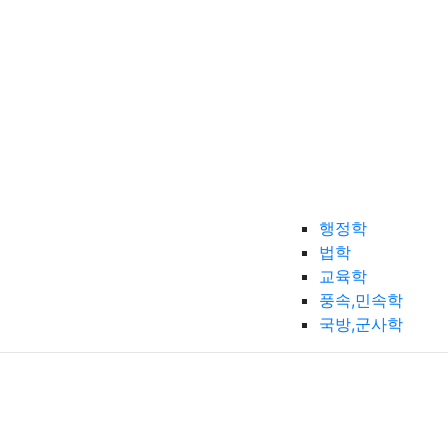
행정학
법학
교육학
풍속,민속학
국방,군사학