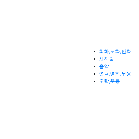
회화,도화,판화
사진술
음악
연극,영화,무용
오락,운동