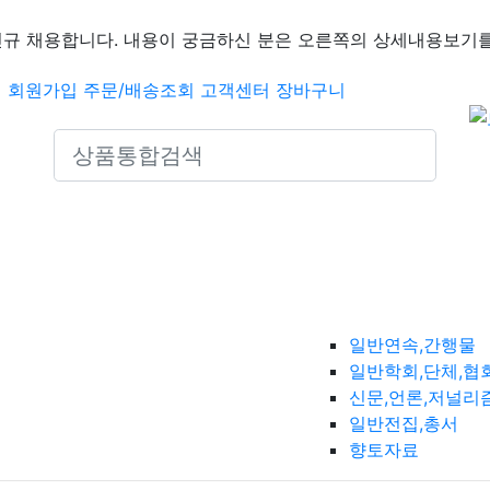
신규 채용합니다. 내용이 궁금하신 분은 오른쪽의 상세내용보기를
인
회원가입
주문/배송조회
고객센터
장바구니
Search icons
일반연속,간행물
일반학회,단체,협
신문,언론,저널리
일반전집,총서
향토자료