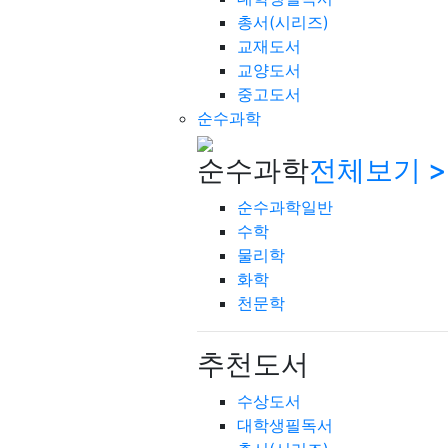
총서(시리즈)
교재도서
교양도서
중고도서
순수과학
순수과학
전체보기 >
순수과학일반
수학
물리학
화학
천문학
추천도서
수상도서
대학생필독서