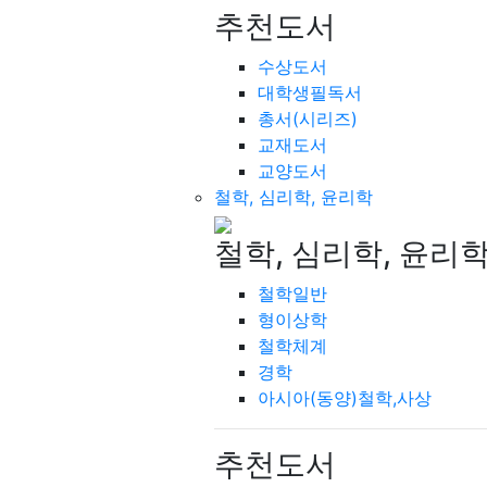
추천도서
수상도서
대학생필독서
총서(시리즈)
교재도서
교양도서
철학, 심리학, 윤리학
철학, 심리학, 윤리
철학일반
형이상학
철학체계
경학
아시아(동양)철학,사상
추천도서