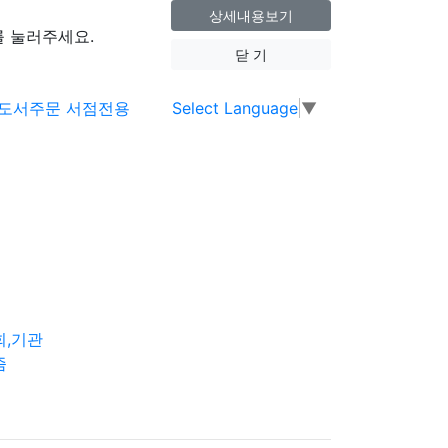
상세내용보기
 눌러주세요.
닫 기
Select Language
▼
회,기관
즘