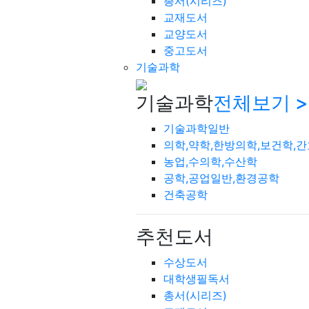
총서(시리즈)
교재도서
교양도서
중고도서
기술과학
기술과학
전체보기 >
기술과학일반
의학,약학,한방의학,보건학,
농업,수의학,수산학
공학,공업일반,환경공학
건축공학
추천도서
수상도서
대학생필독서
총서(시리즈)