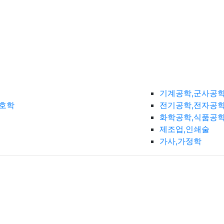
기계공학,군사공
간호학
전기공학,전자공학
화학공학,식품공
제조업,인쇄술
가사,가정학