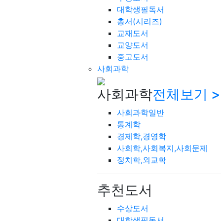
대학생필독서
총서(시리즈)
교재도서
교양도서
중고도서
사회과학
사회과학
전체보기 >
사회과학일반
통계학
경제학,경영학
사회학,사회복지,사회문제
정치학,외교학
추천도서
수상도서
대학생필독서