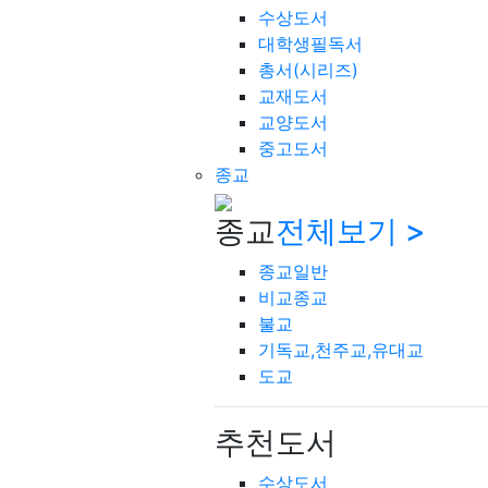
수상도서
대학생필독서
총서(시리즈)
교재도서
교양도서
중고도서
종교
종교
전체보기 >
종교일반
비교종교
불교
기독교,천주교,유대교
도교
추천도서
수상도서