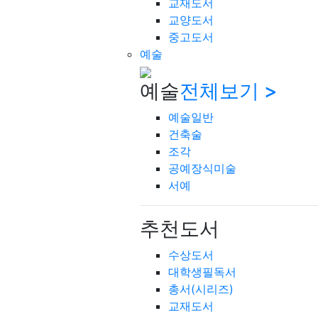
교재도서
교양도서
중고도서
예술
예술
전체보기 >
예술일반
건축술
조각
공예장식미술
서예
추천도서
수상도서
대학생필독서
총서(시리즈)
교재도서