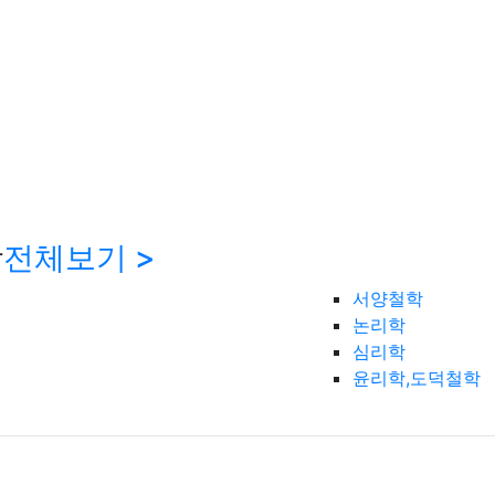
학
전체보기 >
서양철학
논리학
심리학
윤리학,도덕철학