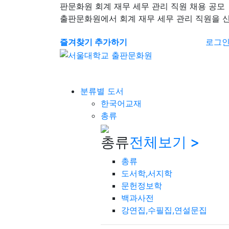
판문화원 회계 재무 세무 관리 직원 채용 공모
출판문화원에서 회계 재무 세무 관리 직원을 
즐겨찾기 추가하기
로그
분류별 도서
한국어교재
총류
총류
전체보기 >
총류
도서학,서지학
문헌정보학
백과사전
강연집,수필집,연설문집