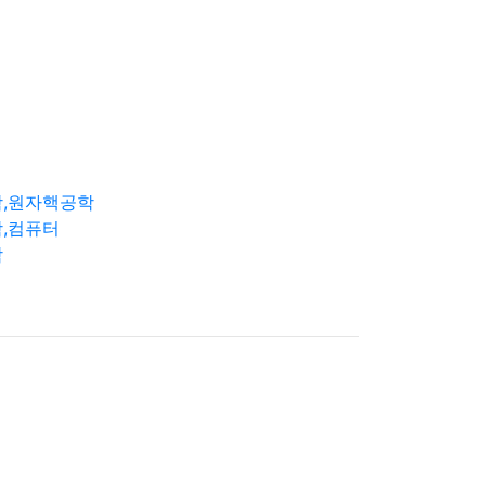
학,원자핵공학
,컴퓨터
학