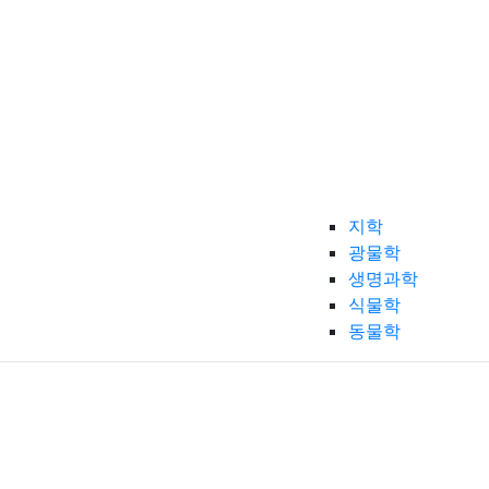
지학
광물학
생명과학
식물학
동물학