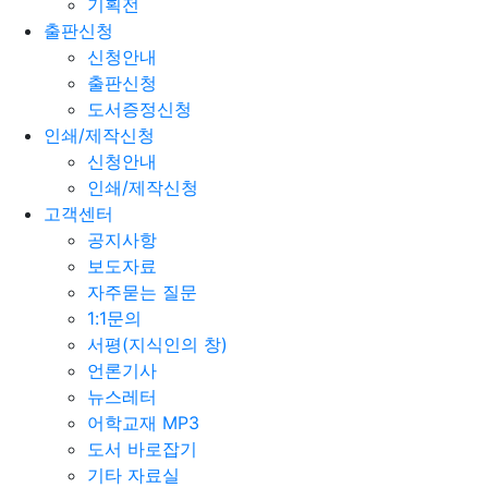
기획전
출판신청
신청안내
출판신청
도서증정신청
인쇄/제작신청
신청안내
인쇄/제작신청
고객센터
공지사항
보도자료
자주묻는 질문
1:1문의
서평(지식인의 창)
언론기사
뉴스레터
어학교재 MP3
도서 바로잡기
기타 자료실