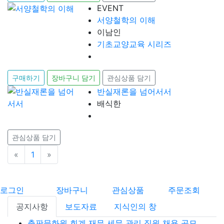
EVENT
서양철학의 이해
이남인
기초교양교육 시리즈
구매하기
장바구니 담기
관심상품 담기
반실재론을 넘어서서
배식한
관심상품 담기
«
이전
1
»
다음
로그인
장바구니
관심상품
주문조회
공지사항
보도자료
지식인의 창
출판문화원 회계 재무 세무 관리 직원 채용 공모