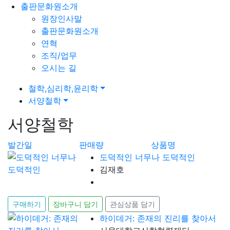
출판문화원소개
원장인사말
출판문화원소개
연혁
조직/업무
오시는 길
철학,심리학,윤리학
서양철학
서양철학
발간일
판매량
상품명
도덕적인 너무나 도덕적인
김재호
구매하기
장바구니 담기
관심상품 담기
하이데거: 존재의 진리를 찾아서