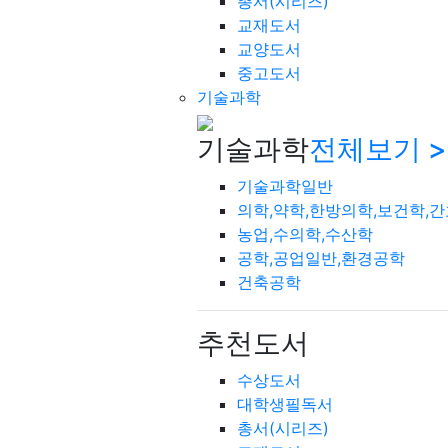
총서(시리즈)
교재도서
교양도서
중고도서
기술과학
기술과학
전체보기 >
기술과학일반
의학,약학,한방의학,보건학,
농업,수의학,수산학
공학,공업일반,환경공학
건축공학
추천도서
수상도서
대학생필독서
총서(시리즈)