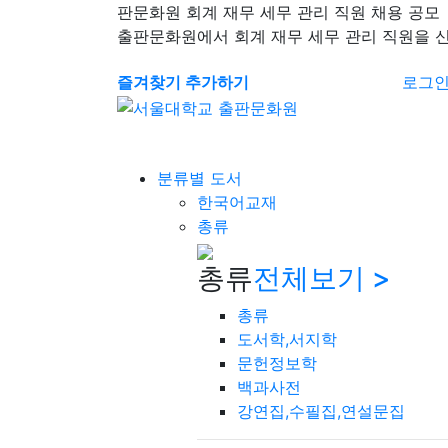
판문화원 회계 재무 세무 관리 직원 채용 공모
출판문화원에서 회계 재무 세무 관리 직원을 
즐겨찾기 추가하기
로그
분류별 도서
한국어교재
총류
총류
전체보기 >
총류
도서학,서지학
문헌정보학
백과사전
강연집,수필집,연설문집