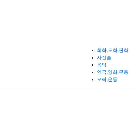
회화,도화,판화
사진술
음악
연극,영화,무용
오락,운동