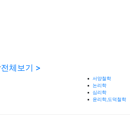
학
전체보기 >
서양철학
논리학
심리학
윤리학,도덕철학