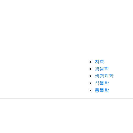
지학
광물학
생명과학
식물학
동물학