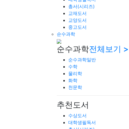
총서(시리즈)
교재도서
교양도서
중고도서
순수과학
순수과학
전체보기 >
순수과학일반
수학
물리학
화학
천문학
추천도서
수상도서
대학생필독서