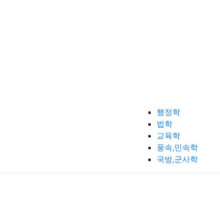
행정학
법학
교육학
풍속,민속학
국방,군사학