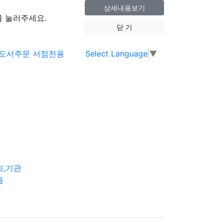
상세내용보기
 눌러주세요.
닫 기
Select Language
▼
회,기관
즘