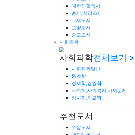
대학생필독서
총서(시리즈)
교재도서
교양도서
중고도서
사회과학
사회과학
전체보기 >
사회과학일반
통계학
경제학,경영학
사회학,사회복지,사회문제
정치학,외교학
추천도서
수상도서
대학생필독서