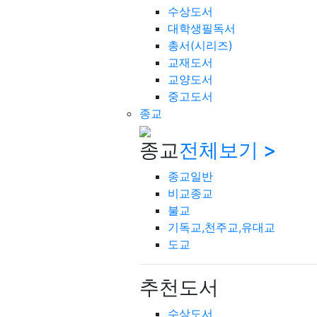
수상도서
대학생필독서
총서(시리즈)
교재도서
교양도서
중고도서
종교
종교
전체보기 >
종교일반
비교종교
불교
기독교,천주교,유대교
도교
추천도서
수상도서