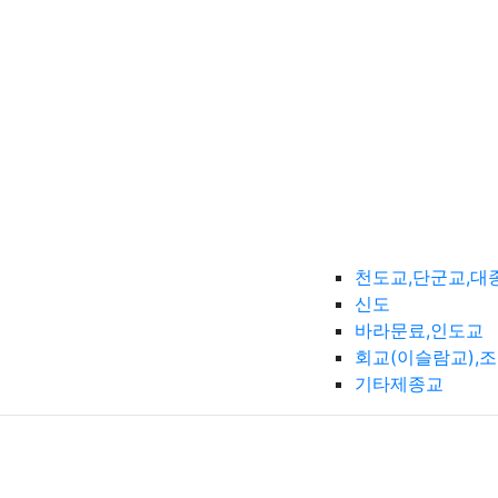
천도교,단군교,대
신도
바라문료,인도교
회교(이슬람교),
기타제종교