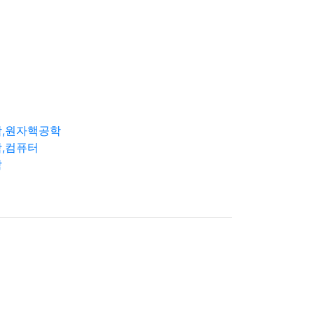
학,원자핵공학
,컴퓨터
학