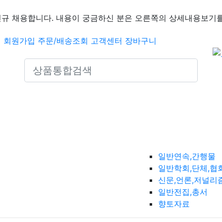
신규 채용합니다. 내용이 궁금하신 분은 오른쪽의 상세내용보기를
인
회원가입
주문/배송조회
고객센터
장바구니
Search icons
일반연속,간행물
일반학회,단체,협
신문,언론,저널리
일반전집,총서
향토자료