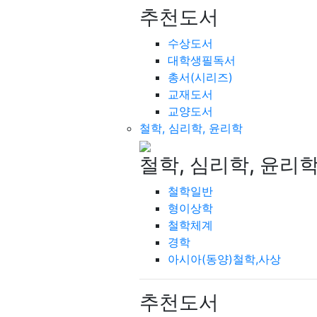
추천도서
수상도서
대학생필독서
총서(시리즈)
교재도서
교양도서
철학, 심리학, 윤리학
철학, 심리학, 윤리
철학일반
형이상학
철학체계
경학
아시아(동양)철학,사상
추천도서