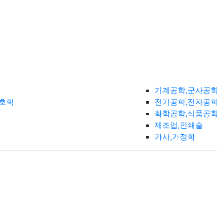
기계공학,군사공
간호학
전기공학,전자공학
화학공학,식품공
제조업,인쇄술
가사,가정학