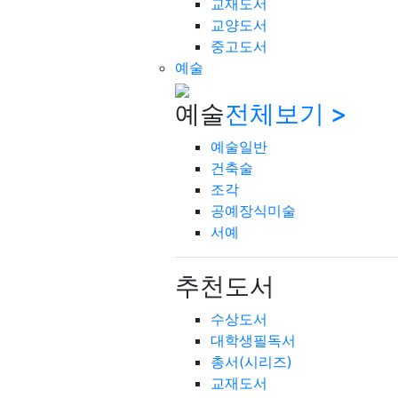
교재도서
교양도서
중고도서
예술
예술
전체보기 >
예술일반
건축술
조각
공예장식미술
서예
추천도서
수상도서
대학생필독서
총서(시리즈)
교재도서