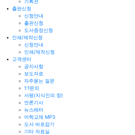
기획전
출판신청
신청안내
출판신청
도서증정신청
인쇄/제작신청
신청안내
인쇄/제작신청
고객센터
공지사항
보도자료
자주묻는 질문
1:1문의
서평(지식인의 창)
언론기사
뉴스레터
어학교재 MP3
도서 바로잡기
기타 자료실