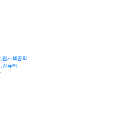
학,원자핵공학
,컴퓨터
학