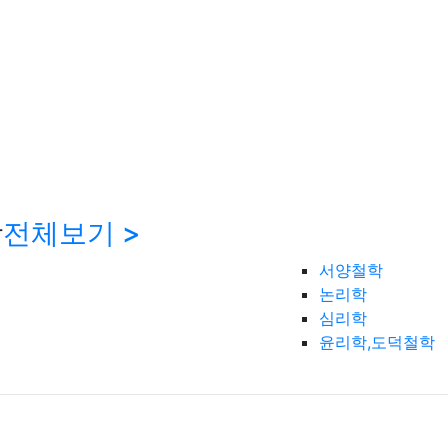
학
전체보기 >
서양철학
논리학
심리학
윤리학,도덕철학