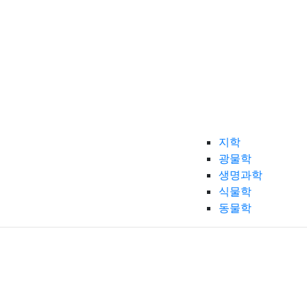
지학
광물학
생명과학
식물학
동물학