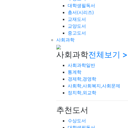
대학생필독서
총서(시리즈)
교재도서
교양도서
중고도서
사회과학
사회과학
전체보기 >
사회과학일반
통계학
경제학,경영학
사회학,사회복지,사회문제
정치학,외교학
추천도서
수상도서
대학생필독서