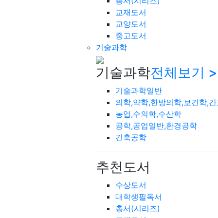
총서(시리즈)
교재도서
교양도서
중고도서
기술과학
기술과학
전체보기 >
기술과학일반
의학,약학,한방의학,보건학,
농업,수의학,수산학
공학,공업일반,환경공학
건축공학
추천도서
수상도서
대학생필독서
총서(시리즈)