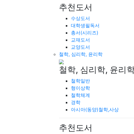
추천도서
수상도서
대학생필독서
총서(시리즈)
교재도서
교양도서
철학, 심리학, 윤리학
철학, 심리학, 윤리
철학일반
형이상학
철학체계
경학
아시아(동양)철학,사상
추천도서