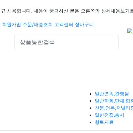
신규 채용합니다. 내용이 궁금하신 분은 오른쪽의 상세내용보기를
인
회원가입
주문/배송조회
고객센터
장바구니
Search icons
일반연속,간행물
일반학회,단체,협
신문,언론,저널리
일반전집,총서
향토자료