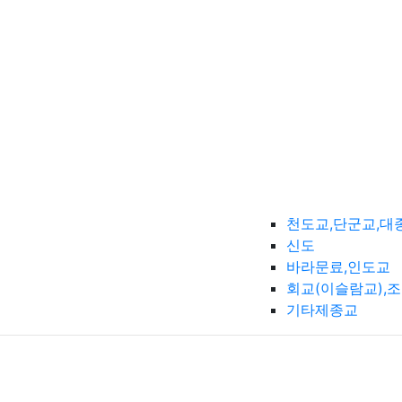
천도교,단군교,대
신도
바라문료,인도교
회교(이슬람교),
기타제종교