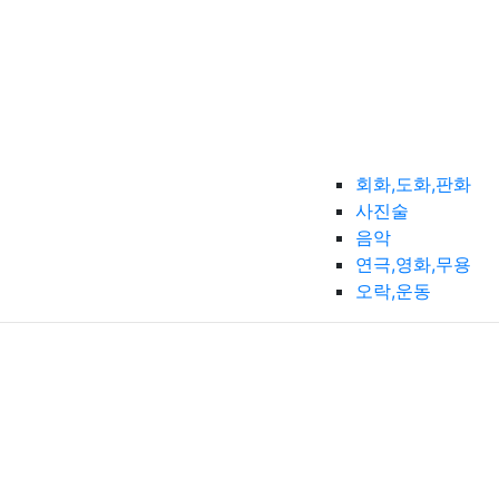
회화,도화,판화
사진술
음악
연극,영화,무용
오락,운동