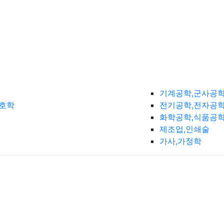
기계공학,군사공
간호학
전기공학,전자공학
화학공학,식품공
제조업,인쇄술
가사,가정학