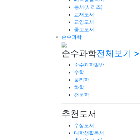
총서(시리즈)
교재도서
교양도서
중고도서
순수과학
순수과학
전체보기 >
순수과학일반
수학
물리학
화학
천문학
추천도서
수상도서
대학생필독서