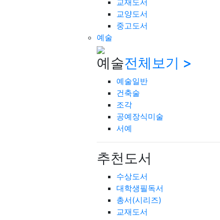
교재도서
교양도서
중고도서
예술
예술
전체보기 >
예술일반
건축술
조각
공예장식미술
서예
추천도서
수상도서
대학생필독서
총서(시리즈)
교재도서