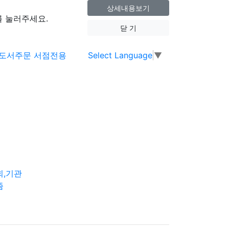
상세내용보기
 눌러주세요.
닫 기
Select Language
▼
회,기관
즘