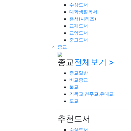
수상도서
대학생필독서
총서(시리즈)
교재도서
교양도서
중고도서
종교
종교
전체보기 >
종교일반
비교종교
불교
기독교,천주교,유대교
도교
추천도서
수상도서