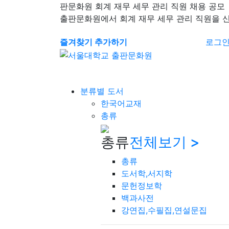
판문화원 회계 재무 세무 관리 직원 채용 공모
출판문화원에서 회계 재무 세무 관리 직원을 
즐겨찾기 추가하기
로그
분류별 도서
한국어교재
총류
총류
전체보기 >
총류
도서학,서지학
문헌정보학
백과사전
강연집,수필집,연설문집