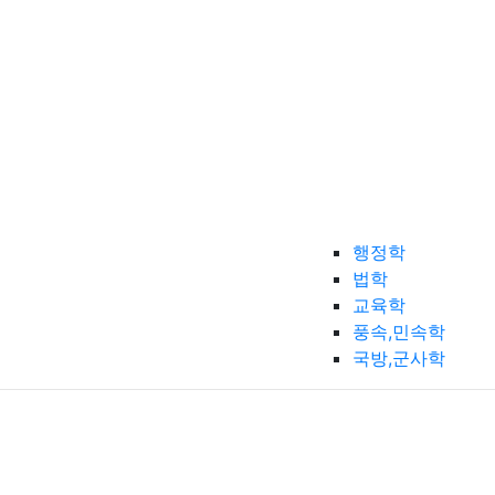
행정학
법학
교육학
풍속,민속학
국방,군사학