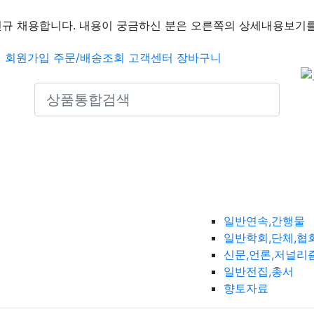
신규 채용합니다. 내용이 궁금하신 분은 오른쪽의 상세내용보기를
인
회원가입
주문/배송조회
고객센터
장바구니
Search icons
일반연속,간행물
일반학회,단체,협
신문,언론,저널리
일반전집,총서
향토자료