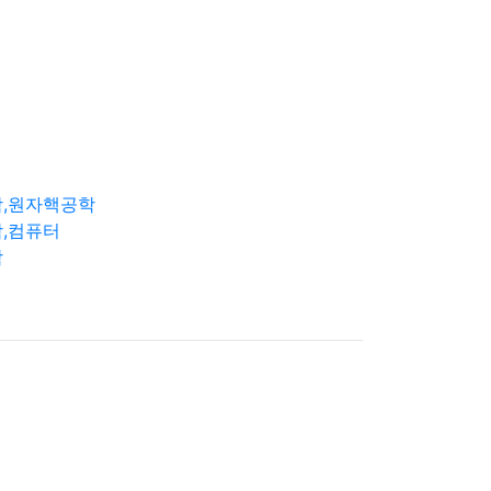
학,원자핵공학
,컴퓨터
학