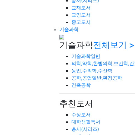
총서(시리즈)
교재도서
교양도서
중고도서
기술과학
기술과학
전체보기 >
기술과학일반
의학,약학,한방의학,보건학,
농업,수의학,수산학
공학,공업일반,환경공학
건축공학
추천도서
수상도서
대학생필독서
총서(시리즈)