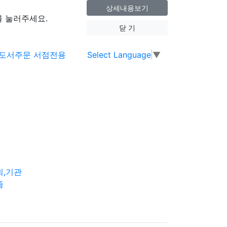
상세내용보기
 눌러주세요.
닫 기
Select Language
▼
회,기관
즘