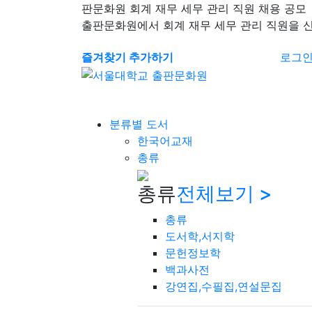
판문화원 회계 재무 세무 관리 직원 채용 공모
출판문화원에서 회계 재무 세무 관리 직원을 
즐겨찾기 추가하기
로그
분류별 도서
한국어교재
총류
총류
전체보기 >
총류
도서학,서지학
문헌정보학
백과사전
강연집,수필집,연설문집