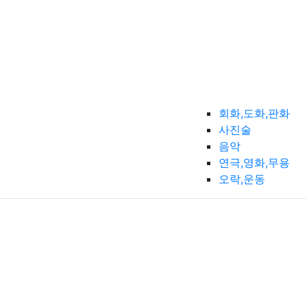
회화,도화,판화
사진술
음악
연극,영화,무용
오락,운동