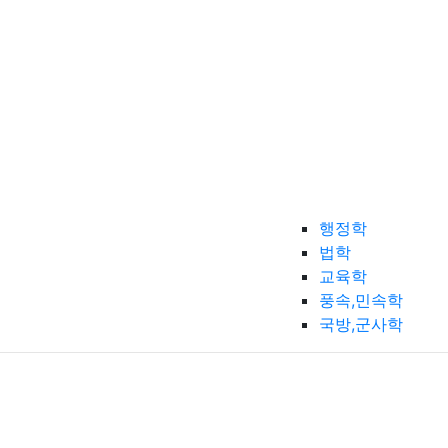
행정학
법학
교육학
풍속,민속학
국방,군사학