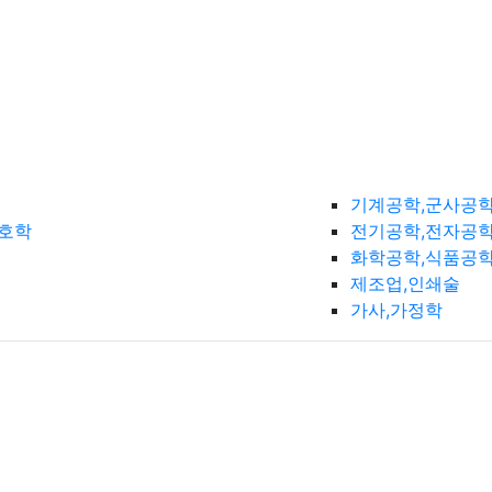
기계공학,군사공
간호학
전기공학,전자공학
화학공학,식품공
제조업,인쇄술
가사,가정학