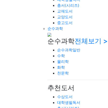
총서(시리즈)
교재도서
교양도서
중고도서
순수과학
순수과학
전체보기 >
순수과학일반
수학
물리학
화학
천문학
추천도서
수상도서
대학생필독서