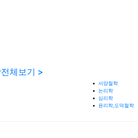
학
전체보기 >
서양철학
논리학
심리학
윤리학,도덕철학