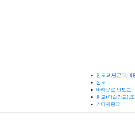
천도교,단군교,대
신도
바라문료,인도교
회교(이슬람교),
기타제종교