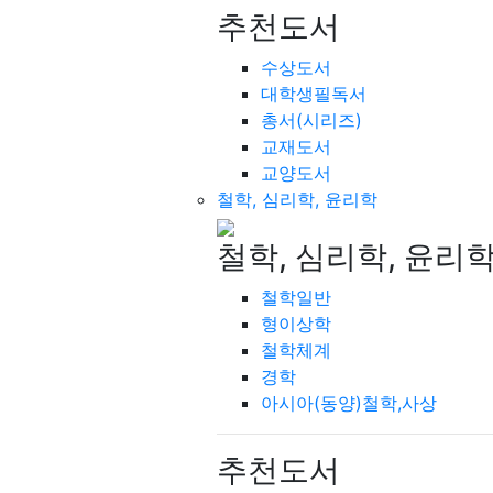
추천도서
수상도서
대학생필독서
총서(시리즈)
교재도서
교양도서
철학, 심리학, 윤리학
철학, 심리학, 윤리
철학일반
형이상학
철학체계
경학
아시아(동양)철학,사상
추천도서