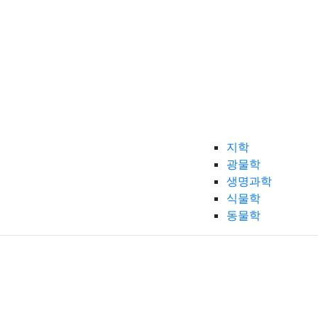
지학
광물학
생명과학
식물학
동물학