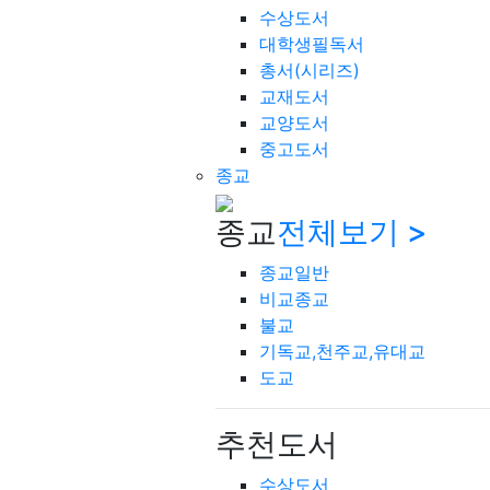
수상도서
대학생필독서
총서(시리즈)
교재도서
교양도서
중고도서
종교
종교
전체보기 >
종교일반
비교종교
불교
기독교,천주교,유대교
도교
추천도서
수상도서