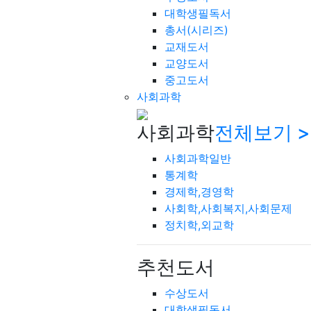
대학생필독서
총서(시리즈)
교재도서
교양도서
중고도서
사회과학
사회과학
전체보기 >
사회과학일반
통계학
경제학,경영학
사회학,사회복지,사회문제
정치학,외교학
추천도서
수상도서
대학생필독서