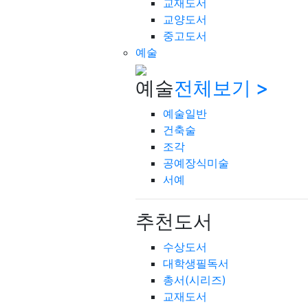
교재도서
교양도서
중고도서
예술
예술
전체보기 >
예술일반
건축술
조각
공예장식미술
서예
추천도서
수상도서
대학생필독서
총서(시리즈)
교재도서