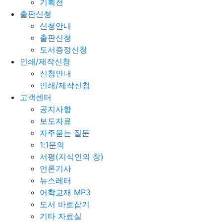
기획전
출판신청
신청안내
출판신청
도서증정신청
인쇄/제작신청
신청안내
인쇄/제작신청
고객센터
공지사항
보도자료
자주묻는 질문
1:1문의
서평(지식인의 창)
언론기사
뉴스레터
어학교재 MP3
도서 바로잡기
기타 자료실