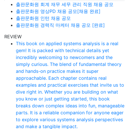
출판문화원 회계 재무 세무 관리 직원 채용 공모
출판문화원 영상PD 채용 공모[채용 완료]
출판문화원 인턴 채용 공모
출판문화원 경력직 마케터 채용 공모 [완료]
REVIEW
This book on applied systems analysis is a real
gem! It is packed with technical details yet
incredibly welcoming to newcomers and the
simply curious. The blend of fundamental theory
and hands-on practice makes it super
approachable. Each chapter contains real
examples and practical exercises that invite us to
dive right in. Whether you are building on what
you know or just getting started, this book
breaks down complex ideas into fun, manageable
parts. It is a reliable companion for anyone eager
to explore various systems analysis perspectives
and make a tangible impact.