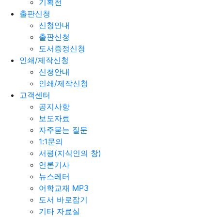
기획전
출판신청
신청안내
출판신청
도서증정신청
인쇄/제작신청
신청안내
인쇄/제작신청
고객센터
공지사항
보도자료
자주묻는 질문
1:1문의
서평(지식인의 창)
언론기사
뉴스레터
어학교재 MP3
도서 바로잡기
기타 자료실