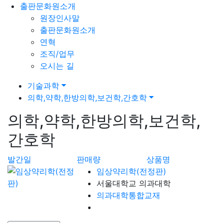
출판문화원소개
원장인사말
출판문화원소개
연혁
조직/업무
오시는 길
기술과학
의학,약학,한방의학,보건학,간호학
의학,약학,한방의학,보건학,
간호학
발간일
판매량
상품명
임상약리학(전정판)
서울대학교 의과대학
의과대학통합교재