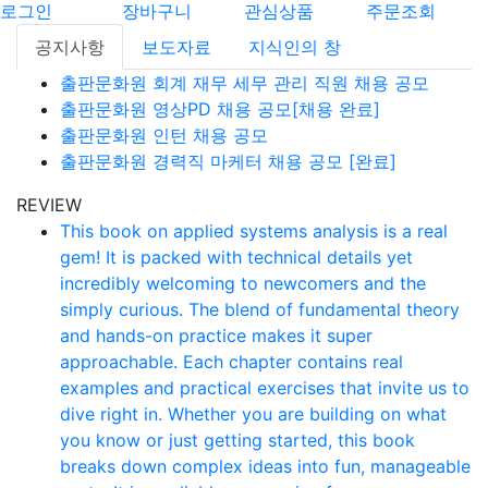
로그인
장바구니
관심상품
주문조회
공지사항
보도자료
지식인의 창
출판문화원 회계 재무 세무 관리 직원 채용 공모
출판문화원 영상PD 채용 공모[채용 완료]
출판문화원 인턴 채용 공모
출판문화원 경력직 마케터 채용 공모 [완료]
REVIEW
This book on applied systems analysis is a real
gem! It is packed with technical details yet
incredibly welcoming to newcomers and the
simply curious. The blend of fundamental theory
and hands-on practice makes it super
approachable. Each chapter contains real
examples and practical exercises that invite us to
dive right in. Whether you are building on what
you know or just getting started, this book
breaks down complex ideas into fun, manageable