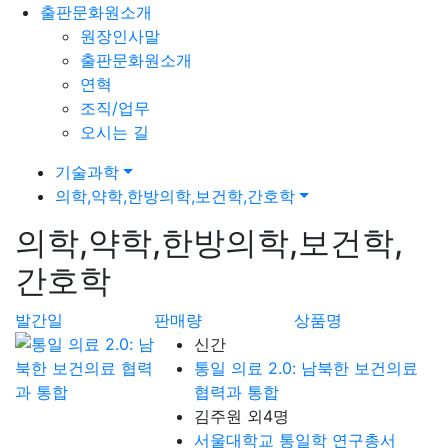
출판문화원소개
원장인사말
출판문화원소개
연혁
조직/업무
오시는 길
기술과학
의학,약학,한방의학,보건학,간호학
의학,약학,한방의학,보건학,
간호학
발간일
판매량
상품명
신간
통일 의료 2.0: 남북한 보건의료
협력과 통합
김주원 외4명
서울대학교 통일학 연구총서