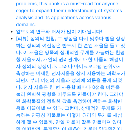
problems, this book is a must-read for anyone
eager to expand their understanding of systems
analysis and its applications across various
domains.
앞으로의 연구와 저서가 많이 기대됩니다!
[리뷰] 정의의 천칭, 그 영점을 다시 맞추다 법을 상징
하는 정의의 여신상은 반드시 한 손엔 저울을 들고 있
다. 이 저울은 양쪽의 상대적인 무게를 가늠하는 천평
칭 저울로서, 개인의 권리관계에 대한 다툼의 해결이
자 정의의 상징이다. 그러나 마이크로그램 단위까지
측정하는 미세한 전자저울을 상시 사용하는 과학도가
되면서부터 여신의 저울과 정의에 의문을 품게 되었
다. 전자 저울은 한 번 사용할 때마다 0점을 버튼을
눌러 완벽한 평형을 이루도록 만들어야 한다. 그래야
만 화학물질의 정확한 값을 측정하여 원하는 화학반
응을 이끌어낼 수 있다. 그런데, 상대적인 무게를 가
늠하는 천평칭 저울로는 어떻게 권리의 무게를 세심
하게 잴 수 있을까. 만일 저울이 잘못 만들어져 있다
면 어떠할까. 무게중심이 애초에 기울어 있다면? “애