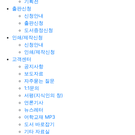
기획전
출판신청
신청안내
출판신청
도서증정신청
인쇄/제작신청
신청안내
인쇄/제작신청
고객센터
공지사항
보도자료
자주묻는 질문
1:1문의
서평(지식인의 창)
언론기사
뉴스레터
어학교재 MP3
도서 바로잡기
기타 자료실