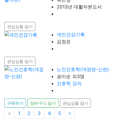
2013년 대활자본도서
관심상품 담기
개인건강기록
김정은
관심상품 담기
노인간호학(개정판-신판)
송미순 외3명
간호학 강의
구매하기
장바구니 담기
관심상품 담기
«
이전
1
2
3
4
5
»
다음