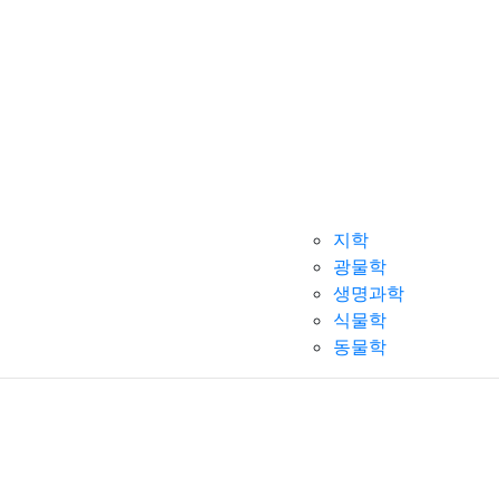
지학
광물학
생명과학
식물학
동물학