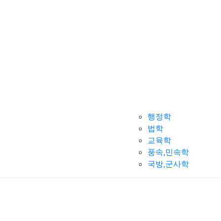
행정학
법학
교육학
풍속,민속학
국방,군사학