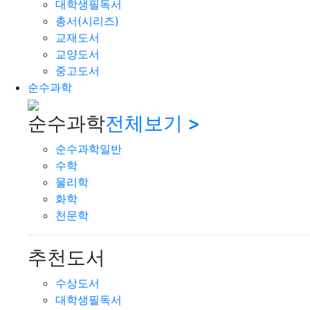
대학생필독서
총서(시리즈)
교재도서
교양도서
중고도서
순수과학
순수과학
전체보기 >
순수과학일반
수학
물리학
화학
천문학
추천도서
수상도서
대학생필독서