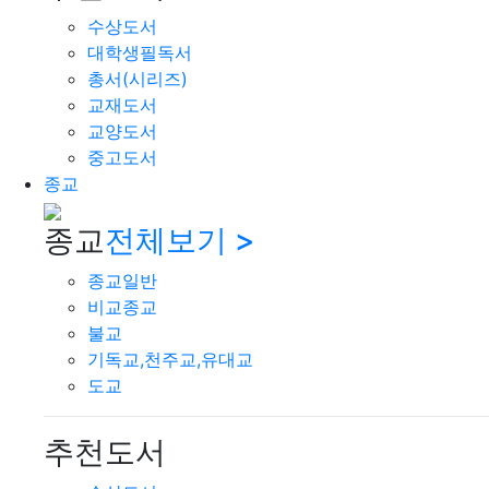
수상도서
대학생필독서
총서(시리즈)
교재도서
교양도서
중고도서
종교
종교
전체보기 >
종교일반
비교종교
불교
기독교,천주교,유대교
도교
추천도서