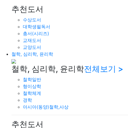
추천도서
수상도서
대학생필독서
총서(시리즈)
교재도서
교양도서
철학, 심리학, 윤리학
철학, 심리학, 윤리학
전체보기 >
철학일반
형이상학
철학체계
경학
아시아(동양)철학,사상
추천도서