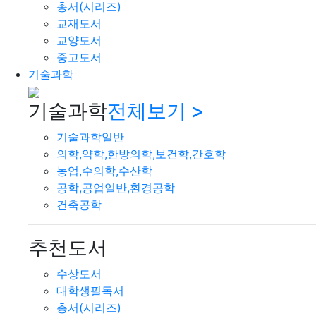
총서(시리즈)
교재도서
교양도서
중고도서
기술과학
기술과학
전체보기 >
기술과학일반
의학,약학,한방의학,보건학,간호학
농업,수의학,수산학
공학,공업일반,환경공학
건축공학
추천도서
수상도서
대학생필독서
총서(시리즈)