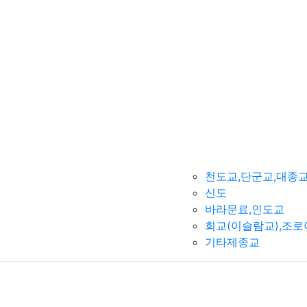
천도교,단군교,대종
신도
바라문료,인도교
회교(이슬람교),조
기타제종교