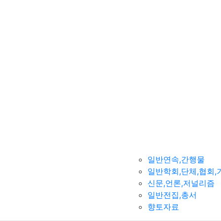
일반연속,간행물
일반학회,단체,협회,
신문,언론,저널리즘
일반전집,총서
향토자료