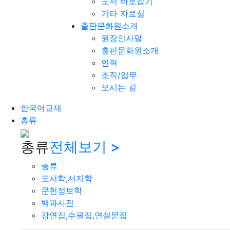
도서 바로잡기
기타 자료실
출판문화원소개
원장인사말
출판문화원소개
연혁
조직/업무
오시는 길
한국어교재
총류
총류
전체보기 >
총류
도서학,서지학
문헌정보학
백과사전
강연집,수필집,연설문집