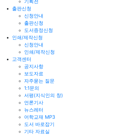
기획전
출판신청
신청안내
출판신청
도서증정신청
인쇄/제작신청
신청안내
인쇄/제작신청
고객센터
공지사항
보도자료
자주묻는 질문
1:1문의
서평(지식인의 창)
언론기사
뉴스레터
어학교재 MP3
도서 바로잡기
기타 자료실