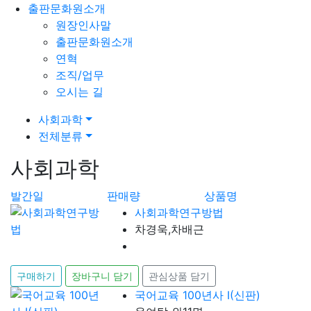
출판문화원소개
원장인사말
출판문화원소개
연혁
조직/업무
오시는 길
사회과학
전체분류
사회과학
발간일
판매량
상품명
사회과학연구방법
차경욱,차배근
구매하기
장바구니 담기
관심상품 담기
국어교육 100년사 I(신판)