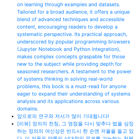
on learning through examples and datasets.
Tailored for a broad audience, it offers a unique
blend of advanced techniques and accessible
content, encouraging readers to develop a
systematic perspective. Its practical approach,
underscored by popular programming browsers
(Jupyter Notebook and Python integration),
makes complex concepts graspable for those
new to the subject while providing depth for
seasoned researchers. A testament to the power
of systems thinking in solving real-world
problems, this book is a must-read for anyone
eager to expand their understanding of systems
analysis and its applications across various
domains.
앞으로의 연구와 저서가 많이 기대됩니다!
[리뷰] 정의의 천칭, 그 영점을 다시 맞추다 법을 상징
하는 정의의 여신상은 반드시 한 손엔 저울을 들고 있
다. 이 저울은 양쪽의 상대적인 무게를 가늠하는 천평