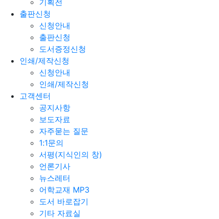
기획전
출판신청
신청안내
출판신청
도서증정신청
인쇄/제작신청
신청안내
인쇄/제작신청
고객센터
공지사항
보도자료
자주묻는 질문
1:1문의
서평(지식인의 창)
언론기사
뉴스레터
어학교재 MP3
도서 바로잡기
기타 자료실