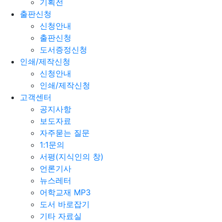
기획전
출판신청
신청안내
출판신청
도서증정신청
인쇄/제작신청
신청안내
인쇄/제작신청
고객센터
공지사항
보도자료
자주묻는 질문
1:1문의
서평(지식인의 창)
언론기사
뉴스레터
어학교재 MP3
도서 바로잡기
기타 자료실