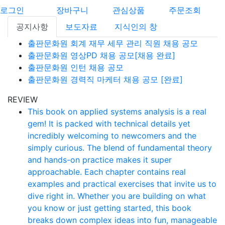
로그인
장바구니
관심상품
주문조회
공지사항
보도자료
지식인의 창
출판문화원 회계 재무 세무 관리 직원 채용 공모
출판문화원 영상PD 채용 공모[채용 완료]
출판문화원 인턴 채용 공모
출판문화원 경력직 마케터 채용 공모 [완료]
REVIEW
This book on applied systems analysis is a real
gem! It is packed with technical details yet
incredibly welcoming to newcomers and the
simply curious. The blend of fundamental theory
and hands-on practice makes it super
approachable. Each chapter contains real
examples and practical exercises that invite us to
dive right in. Whether you are building on what
you know or just getting started, this book
breaks down complex ideas into fun, manageable