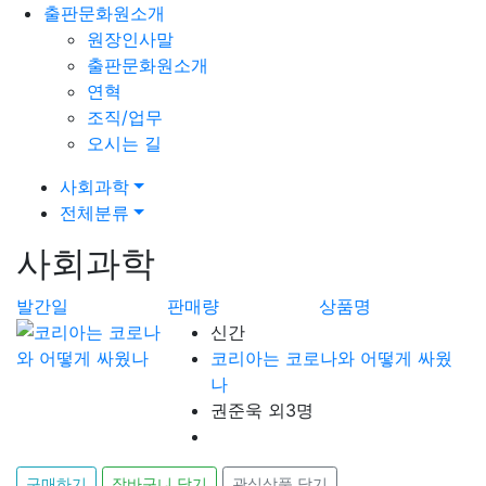
출판문화원소개
원장인사말
출판문화원소개
연혁
조직/업무
오시는 길
사회과학
전체분류
사회과학
발간일
판매량
상품명
신간
코리아는 코로나와 어떻게 싸웠
나
권준욱 외3명
구매하기
장바구니 담기
관심상품 담기