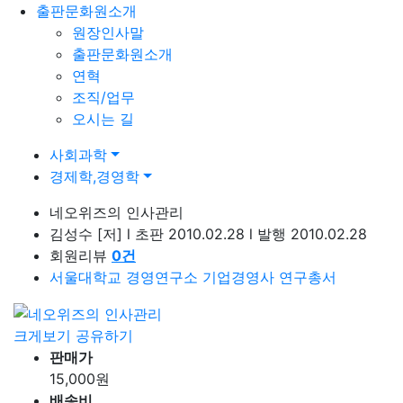
출판문화원소개
원장인사말
출판문화원소개
연혁
조직/업무
오시는 길
사회과학
경제학,경영학
네오위즈의 인사관리
김성수
[저]
l
초판 2010.02.28
l
발행 2010.02.28
회원리뷰
0
건
서울대학교 경영연구소 기업경영사 연구총서
크게보기
공유하기
판매가
15,000
원
배송비