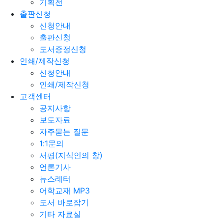
기획전
출판신청
신청안내
출판신청
도서증정신청
인쇄/제작신청
신청안내
인쇄/제작신청
고객센터
공지사항
보도자료
자주묻는 질문
1:1문의
서평(지식인의 창)
언론기사
뉴스레터
어학교재 MP3
도서 바로잡기
기타 자료실