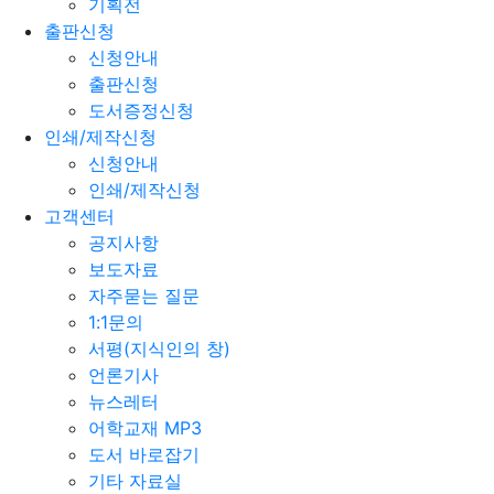
기획전
출판신청
신청안내
출판신청
도서증정신청
인쇄/제작신청
신청안내
인쇄/제작신청
고객센터
공지사항
보도자료
자주묻는 질문
1:1문의
서평(지식인의 창)
언론기사
뉴스레터
어학교재 MP3
도서 바로잡기
기타 자료실