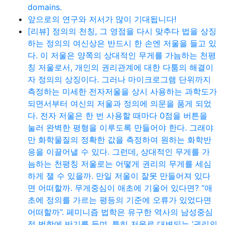
domains.
앞으로의 연구와 저서가 많이 기대됩니다!
[리뷰] 정의의 천칭, 그 영점을 다시 맞추다 법을 상징
하는 정의의 여신상은 반드시 한 손엔 저울을 들고 있
다. 이 저울은 양쪽의 상대적인 무게를 가늠하는 천평
칭 저울로서, 개인의 권리관계에 대한 다툼의 해결이
자 정의의 상징이다. 그러나 마이크로그램 단위까지
측정하는 미세한 전자저울을 상시 사용하는 과학도가
되면서부터 여신의 저울과 정의에 의문을 품게 되었
다. 전자 저울은 한 번 사용할 때마다 0점을 버튼을
눌러 완벽한 평형을 이루도록 만들어야 한다. 그래야
만 화학물질의 정확한 값을 측정하여 원하는 화학반
응을 이끌어낼 수 있다. 그런데, 상대적인 무게를 가
늠하는 천평칭 저울로는 어떻게 권리의 무게를 세심
하게 잴 수 있을까. 만일 저울이 잘못 만들어져 있다
면 어떠할까. 무게중심이 애초에 기울어 있다면? “애
초에 정의를 가르는 평등의 기준에 오류가 있었다면
어떠할까”. 페미니즘 법학은 유구한 역사의 남성중심
적 법학에 반기를 들며, 특히 저울로 대변되는 ‘권리의