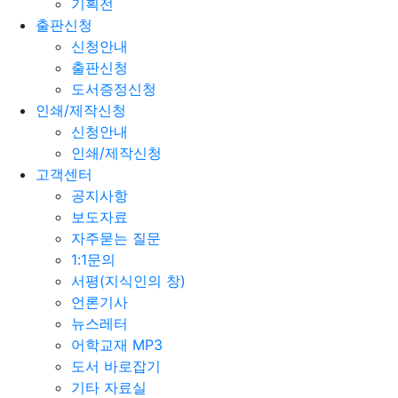
기획전
출판신청
신청안내
출판신청
도서증정신청
인쇄/제작신청
신청안내
인쇄/제작신청
고객센터
공지사항
보도자료
자주묻는 질문
1:1문의
서평(지식인의 창)
언론기사
뉴스레터
어학교재 MP3
도서 바로잡기
기타 자료실