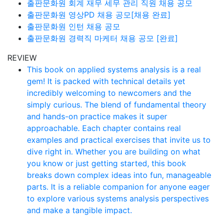
출판문화원 회계 재무 세무 관리 직원 채용 공모
출판문화원 영상PD 채용 공모[채용 완료]
출판문화원 인턴 채용 공모
출판문화원 경력직 마케터 채용 공모 [완료]
REVIEW
This book on applied systems analysis is a real
gem! It is packed with technical details yet
incredibly welcoming to newcomers and the
simply curious. The blend of fundamental theory
and hands-on practice makes it super
approachable. Each chapter contains real
examples and practical exercises that invite us to
dive right in. Whether you are building on what
you know or just getting started, this book
breaks down complex ideas into fun, manageable
parts. It is a reliable companion for anyone eager
to explore various systems analysis perspectives
and make a tangible impact.