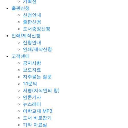
기획전
출판신청
신청안내
출판신청
도서증정신청
인쇄/제작신청
신청안내
인쇄/제작신청
고객센터
공지사항
보도자료
자주묻는 질문
1:1문의
서평(지식인의 창)
언론기사
뉴스레터
어학교재 MP3
도서 바로잡기
기타 자료실