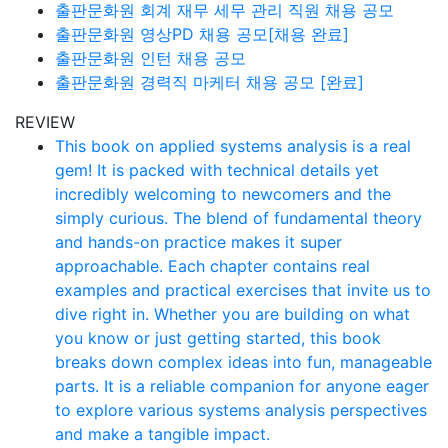
출판문화원 회계 재무 세무 관리 직원 채용 공모
출판문화원 영상PD 채용 공모[채용 완료]
출판문화원 인턴 채용 공모
출판문화원 경력직 마케터 채용 공모 [완료]
REVIEW
This book on applied systems analysis is a real
gem! It is packed with technical details yet
incredibly welcoming to newcomers and the
simply curious. The blend of fundamental theory
and hands-on practice makes it super
approachable. Each chapter contains real
examples and practical exercises that invite us to
dive right in. Whether you are building on what
you know or just getting started, this book
breaks down complex ideas into fun, manageable
parts. It is a reliable companion for anyone eager
to explore various systems analysis perspectives
and make a tangible impact.