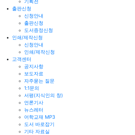
기획전
출판신청
신청안내
출판신청
도서증정신청
인쇄/제작신청
신청안내
인쇄/제작신청
고객센터
공지사항
보도자료
자주묻는 질문
1:1문의
서평(지식인의 창)
언론기사
뉴스레터
어학교재 MP3
도서 바로잡기
기타 자료실