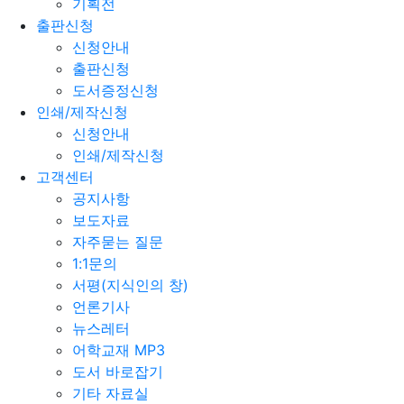
기획전
출판신청
신청안내
출판신청
도서증정신청
인쇄/제작신청
신청안내
인쇄/제작신청
고객센터
공지사항
보도자료
자주묻는 질문
1:1문의
서평(지식인의 창)
언론기사
뉴스레터
어학교재 MP3
도서 바로잡기
기타 자료실