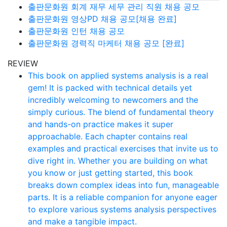
출판문화원 회계 재무 세무 관리 직원 채용 공모
출판문화원 영상PD 채용 공모[채용 완료]
출판문화원 인턴 채용 공모
출판문화원 경력직 마케터 채용 공모 [완료]
REVIEW
This book on applied systems analysis is a real
gem! It is packed with technical details yet
incredibly welcoming to newcomers and the
simply curious. The blend of fundamental theory
and hands-on practice makes it super
approachable. Each chapter contains real
examples and practical exercises that invite us to
dive right in. Whether you are building on what
you know or just getting started, this book
breaks down complex ideas into fun, manageable
parts. It is a reliable companion for anyone eager
to explore various systems analysis perspectives
and make a tangible impact.