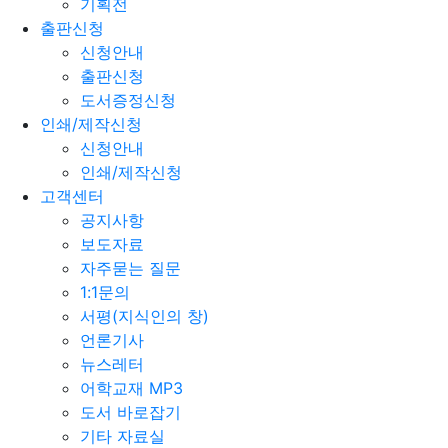
기획전
출판신청
신청안내
출판신청
도서증정신청
인쇄/제작신청
신청안내
인쇄/제작신청
고객센터
공지사항
보도자료
자주묻는 질문
1:1문의
서평(지식인의 창)
언론기사
뉴스레터
어학교재 MP3
도서 바로잡기
기타 자료실