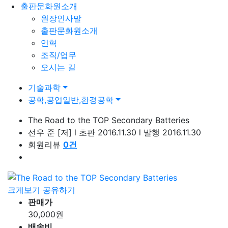
출판문화원소개
원장인사말
출판문화원소개
연혁
조직/업무
오시는 길
기술과학
공학,공업일반,환경공학
The Road to the TOP Secondary Batteries
선우 준
[저]
l
초판 2016.11.30
l
발행 2016.11.30
회원리뷰
0
건
크게보기
공유하기
판매가
30,000
원
배송비