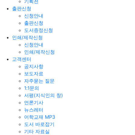
기획전
출판신청
신청안내
출판신청
도서증정신청
인쇄/제작신청
신청안내
인쇄/제작신청
고객센터
공지사항
보도자료
자주묻는 질문
1:1문의
서평(지식인의 창)
언론기사
뉴스레터
어학교재 MP3
도서 바로잡기
기타 자료실