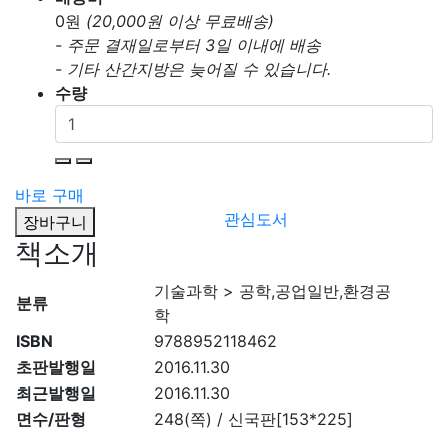
0
원
(20,000원 이상 무료배송)
- 주문 결재일로부터 3일 이내에 배송
- 기타 산간지방은 늦어질 수 있습니다.
수량
바로 구매
관심도서
장바구니
책소개
기술과학 > 공학,공업일반,환경공
분류
학
ISBN
9788952118462
초판발행일
2016.11.30
최근발행일
2016.11.30
면수/판형
248(쪽) / 신국판[153*225]