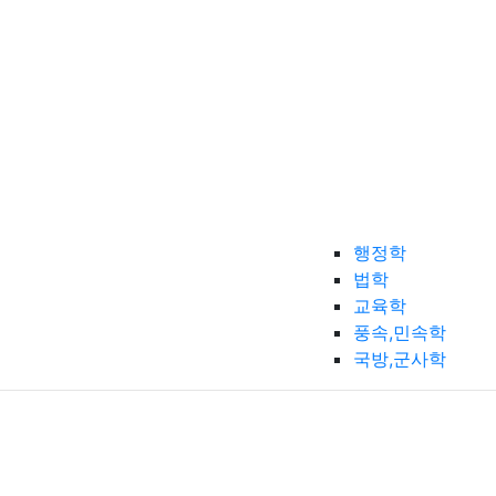
행정학
법학
교육학
풍속,민속학
국방,군사학