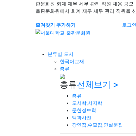
판문화원 회계 재무 세무 관리 직원 채용 공모
출판문화원에서 회계 재무 세무 관리 직원을 
즐겨찾기 추가하기
로그
분류별 도서
한국어교재
총류
총류
전체보기 >
총류
도서학,서지학
문헌정보학
백과사전
강연집,수필집,연설문집