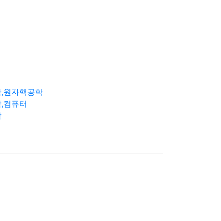
학,원자핵공학
,컴퓨터
학