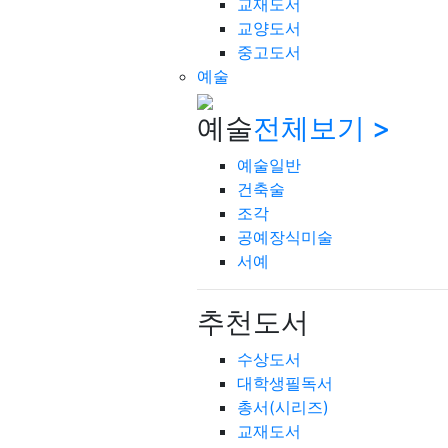
교재도서
교양도서
중고도서
예술
예술
전체보기 >
예술일반
건축술
조각
공예장식미술
서예
추천도서
수상도서
대학생필독서
총서(시리즈)
교재도서