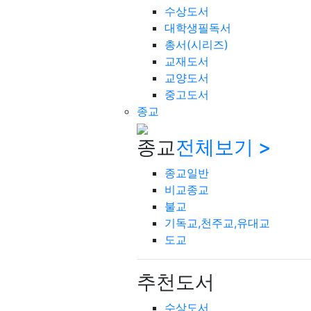
수상도서
대학생필독서
총서(시리즈)
교재도서
교양도서
중고도서
종교
종교
전체보기 >
종교일반
비교종교
불교
기독교,천주교,유대교
도교
추천도서
수상도서