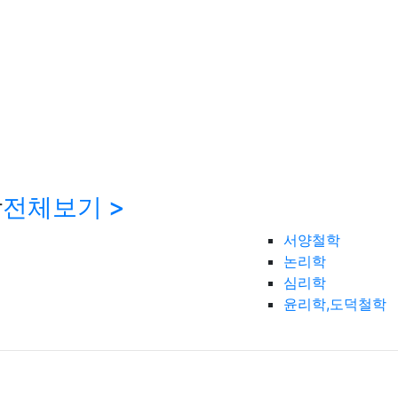
학
전체보기 >
서양철학
논리학
심리학
윤리학,도덕철학