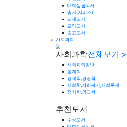
대학생필독서
총서(시리즈)
교재도서
교양도서
중고도서
사회과학
사회과학
전체보기 >
사회과학일반
통계학
경제학,경영학
사회학,사회복지,사회문제
정치학,외교학
추천도서
수상도서
대학생필독서