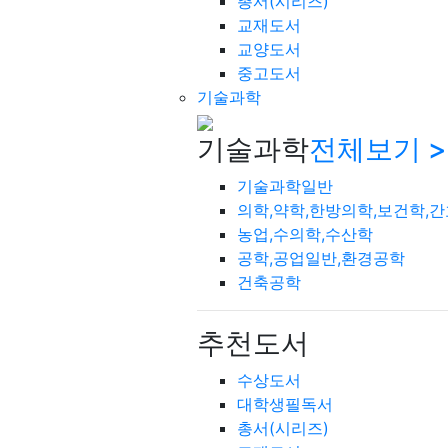
총서(시리즈)
교재도서
교양도서
중고도서
기술과학
기술과학
전체보기 >
기술과학일반
의학,약학,한방의학,보건학,
농업,수의학,수산학
공학,공업일반,환경공학
건축공학
추천도서
수상도서
대학생필독서
총서(시리즈)