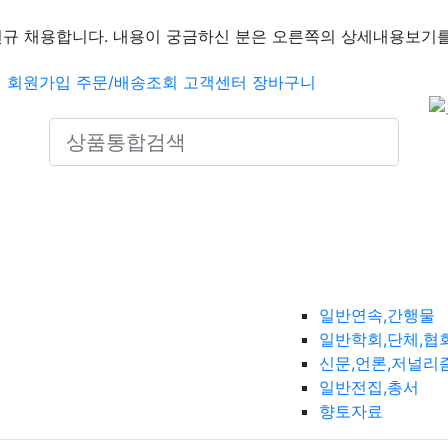
신규 채용합니다. 내용이 궁금하신 분은 오른쪽의 상세내용보기를
인
회원가입
주문/배송조회
고객센터
장바구니
Search icons
일반연속,간행물
일반학회,단체,협
신문,언론,저널리
일반전집,총서
향토자료