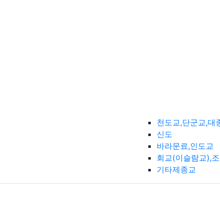
천도교,단군교,대
신도
바라문료,인도교
회교(이슬람교),
기타제종교