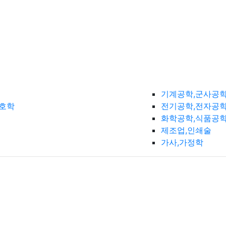
기계공학,군사공
간호학
전기공학,전자공학
화학공학,식품공
제조업,인쇄술
가사,가정학