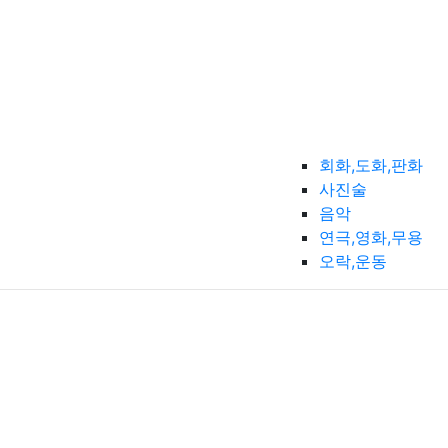
회화,도화,판화
사진술
음악
연극,영화,무용
오락,운동