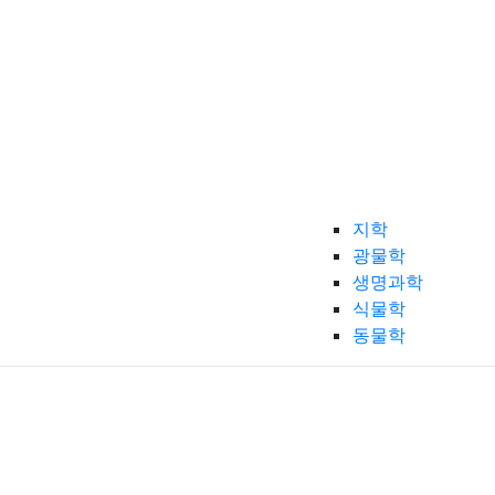
지학
광물학
생명과학
식물학
동물학