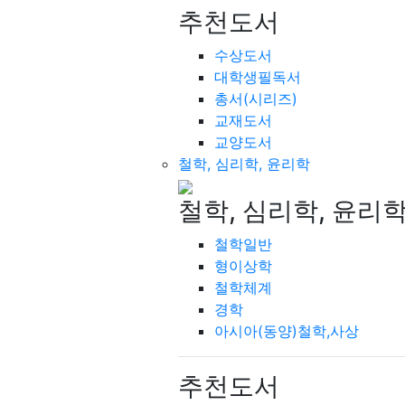
추천도서
수상도서
대학생필독서
총서(시리즈)
교재도서
교양도서
철학, 심리학, 윤리학
철학, 심리학, 윤리
철학일반
형이상학
철학체계
경학
아시아(동양)철학,사상
추천도서