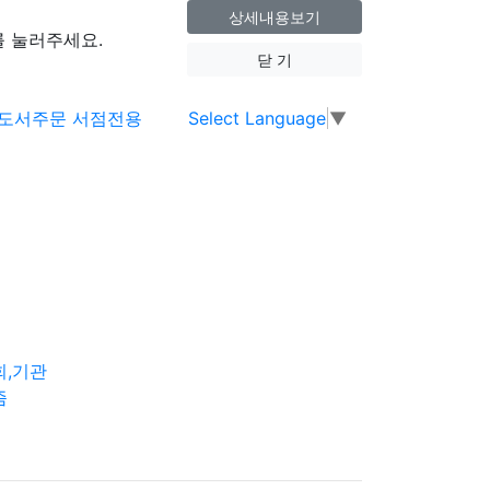
상세내용보기
 눌러주세요.
닫 기
Select Language
▼
회,기관
즘