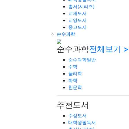
총서(시리즈)
교재도서
교양도서
중고도서
순수과학
순수과학
전체보기 >
순수과학일반
수학
물리학
화학
천문학
추천도서
수상도서
대학생필독서