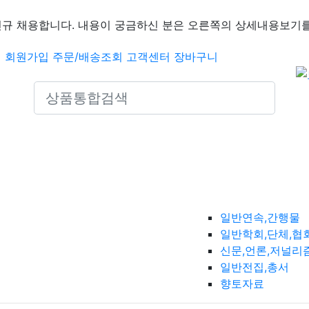
신규 채용합니다. 내용이 궁금하신 분은 오른쪽의 상세내용보기를
인
회원가입
주문/배송조회
고객센터
장바구니
Search icons
일반연속,간행물
일반학회,단체,협
신문,언론,저널리
일반전집,총서
향토자료