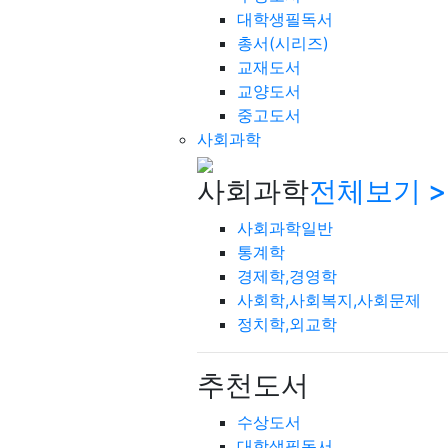
대학생필독서
총서(시리즈)
교재도서
교양도서
중고도서
사회과학
사회과학
전체보기 >
사회과학일반
통계학
경제학,경영학
사회학,사회복지,사회문제
정치학,외교학
추천도서
수상도서
대학생필독서