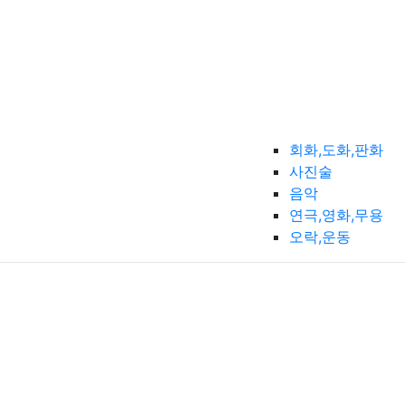
회화,도화,판화
사진술
음악
연극,영화,무용
오락,운동