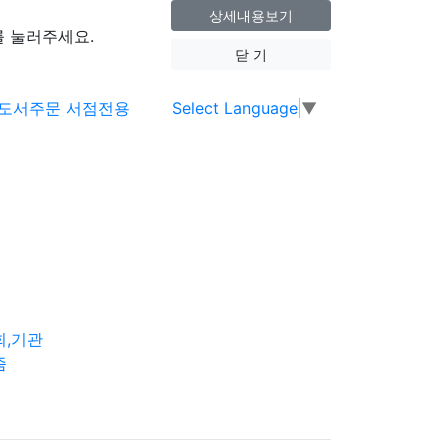
상세내용보기
 눌러주세요.
닫 기
Select Language
▼
회,기관
즘