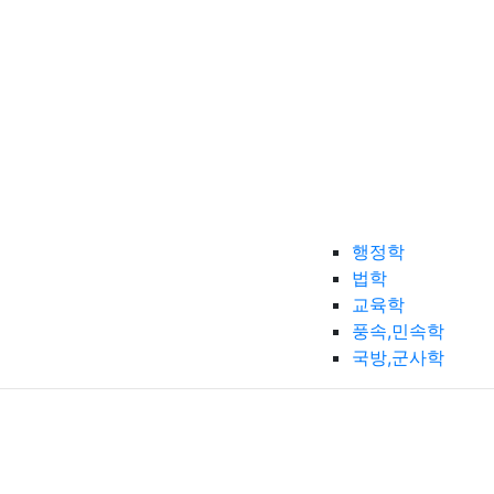
행정학
법학
교육학
풍속,민속학
국방,군사학