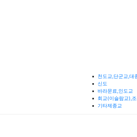
천도교,단군교,대
신도
바라문료,인도교
회교(이슬람교),
기타제종교