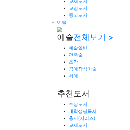
교재도서
교양도서
중고도서
예술
예술
전체보기 >
예술일반
건축술
조각
공예장식미술
서예
추천도서
수상도서
대학생필독서
총서(시리즈)
교재도서