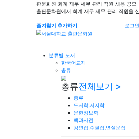
판문화원 회계 재무 세무 관리 직원 채용 공모
출판문화원에서 회계 재무 세무 관리 직원을 
즐겨찾기 추가하기
로그
분류별 도서
한국어교재
총류
총류
전체보기 >
총류
도서학,서지학
문헌정보학
백과사전
강연집,수필집,연설문집