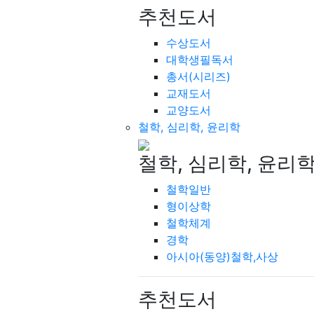
추천도서
수상도서
대학생필독서
총서(시리즈)
교재도서
교양도서
철학, 심리학, 윤리학
철학, 심리학, 윤리
철학일반
형이상학
철학체계
경학
아시아(동양)철학,사상
추천도서