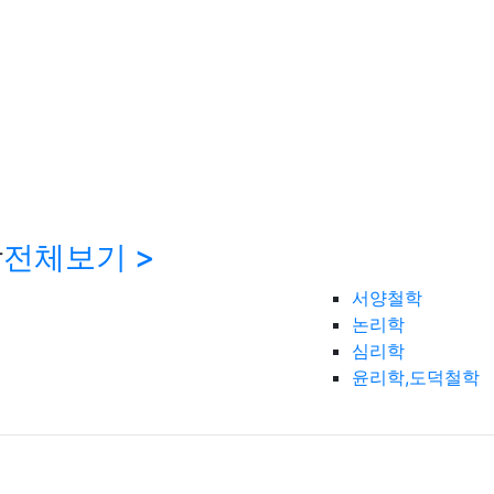
학
전체보기 >
서양철학
논리학
심리학
윤리학,도덕철학