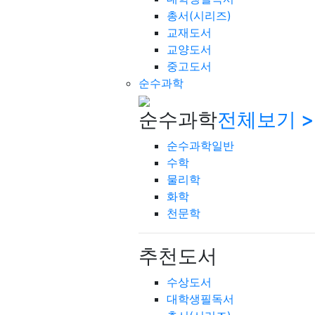
총서(시리즈)
교재도서
교양도서
중고도서
순수과학
순수과학
전체보기 >
순수과학일반
수학
물리학
화학
천문학
추천도서
수상도서
대학생필독서