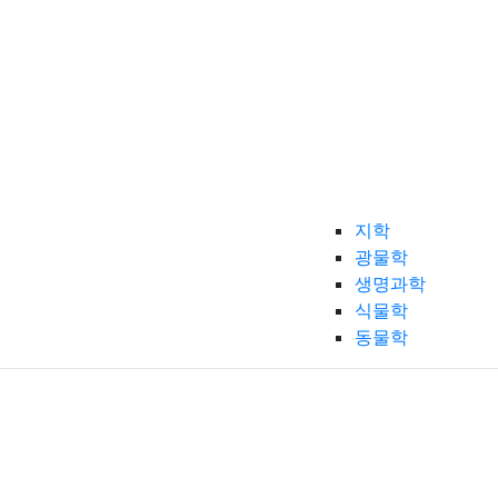
지학
광물학
생명과학
식물학
동물학