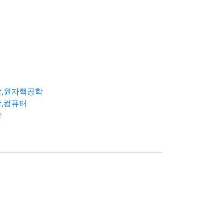
학,원자핵공학
,컴퓨터
학