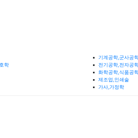
기계공학,군사공
간호학
전기공학,전자공학
화학공학,식품공
제조업,인쇄술
가사,가정학