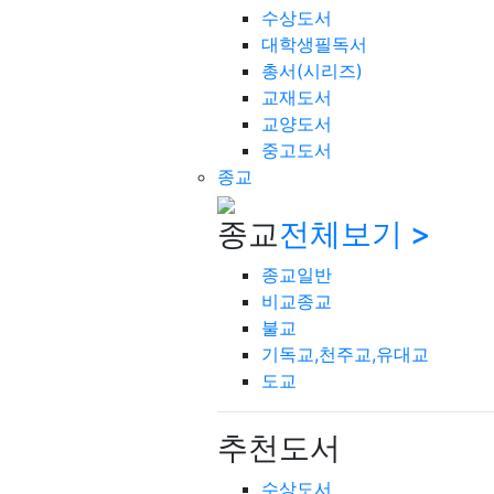
수상도서
대학생필독서
총서(시리즈)
교재도서
교양도서
중고도서
종교
종교
전체보기 >
종교일반
비교종교
불교
기독교,천주교,유대교
도교
추천도서
수상도서