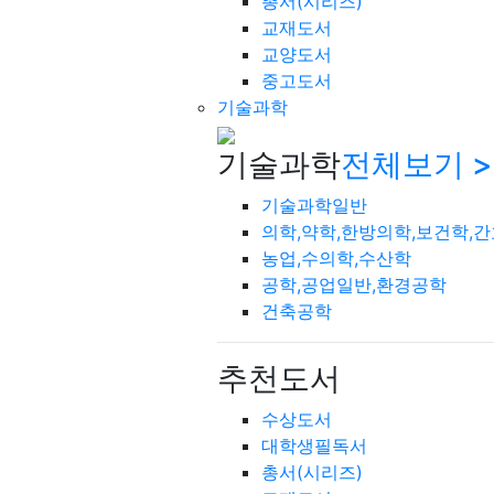
총서(시리즈)
교재도서
교양도서
중고도서
기술과학
기술과학
전체보기 >
기술과학일반
의학,약학,한방의학,보건학,
농업,수의학,수산학
공학,공업일반,환경공학
건축공학
추천도서
수상도서
대학생필독서
총서(시리즈)