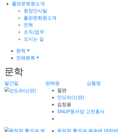
출판문화원소개
원장인사말
출판문화원소개
연혁
조직/업무
오시는 길
문학
전체분류
문학
발간일
판매량
상품명
절판
안도라(신판)
김정용
SNUP동서양 고전총서
독일적 특성과 예술에 대하여