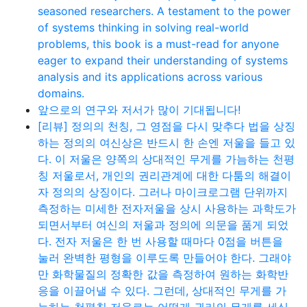
seasoned researchers. A testament to the power
of systems thinking in solving real-world
problems, this book is a must-read for anyone
eager to expand their understanding of systems
analysis and its applications across various
domains.
앞으로의 연구와 저서가 많이 기대됩니다!
[리뷰] 정의의 천칭, 그 영점을 다시 맞추다 법을 상징
하는 정의의 여신상은 반드시 한 손엔 저울을 들고 있
다. 이 저울은 양쪽의 상대적인 무게를 가늠하는 천평
칭 저울로서, 개인의 권리관계에 대한 다툼의 해결이
자 정의의 상징이다. 그러나 마이크로그램 단위까지
측정하는 미세한 전자저울을 상시 사용하는 과학도가
되면서부터 여신의 저울과 정의에 의문을 품게 되었
다. 전자 저울은 한 번 사용할 때마다 0점을 버튼을
눌러 완벽한 평형을 이루도록 만들어야 한다. 그래야
만 화학물질의 정확한 값을 측정하여 원하는 화학반
응을 이끌어낼 수 있다. 그런데, 상대적인 무게를 가
늠하는 천평칭 저울로는 어떻게 권리의 무게를 세심