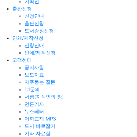
기획전
출판신청
신청안내
출판신청
도서증정신청
인쇄/제작신청
신청안내
인쇄/제작신청
고객센터
공지사항
보도자료
자주묻는 질문
1:1문의
서평(지식인의 창)
언론기사
뉴스레터
어학교재 MP3
도서 바로잡기
기타 자료실