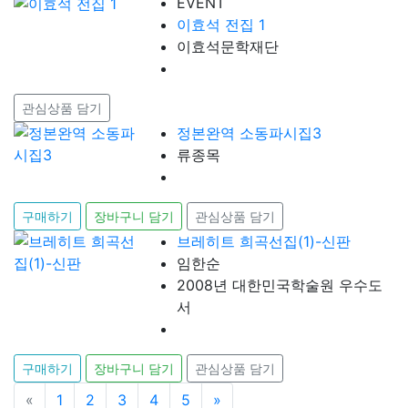
EVENT
이효석 전집 1
이효석문학재단
관심상품 담기
정본완역 소동파시집3
류종목
구매하기
장바구니 담기
관심상품 담기
브레히트 희곡선집(1)-신판
임한순
2008년 대한민국학술원 우수도
서
구매하기
장바구니 담기
관심상품 담기
«
이전
1
2
3
4
5
»
다음