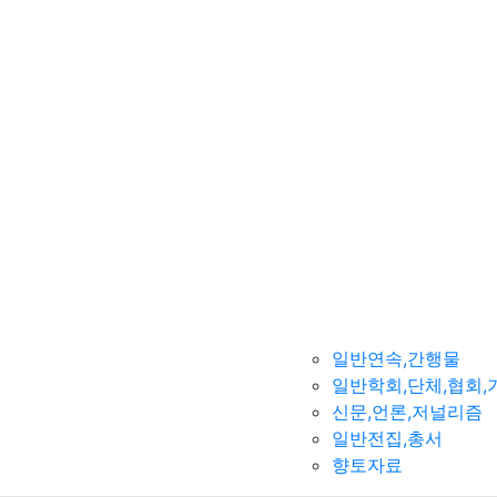
일반연속,간행물
일반학회,단체,협회,
신문,언론,저널리즘
일반전집,총서
향토자료