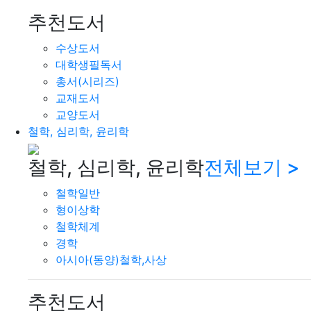
추천도서
수상도서
대학생필독서
총서(시리즈)
교재도서
교양도서
철학, 심리학, 윤리학
철학, 심리학, 윤리학
전체보기 >
철학일반
형이상학
철학체계
경학
아시아(동양)철학,사상
추천도서