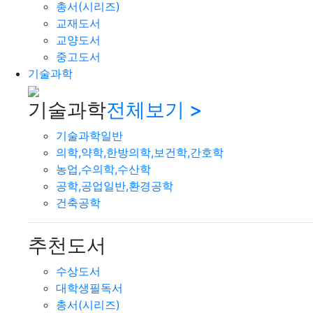
총서(시리즈)
교재도서
교양도서
중고도서
기술과학
기술과학
전체보기 >
기술과학일반
의학,약학,한방의학,보건학,간호학
농업,수의학,수산학
공학,공업일반,환경공학
건축공학
추천도서
수상도서
대학생필독서
총서(시리즈)