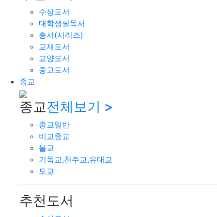
수상도서
대학생필독서
총서(시리즈)
교재도서
교양도서
중고도서
종교
종교
전체보기 >
종교일반
비교종교
불교
기독교,천주교,유대교
도교
추천도서