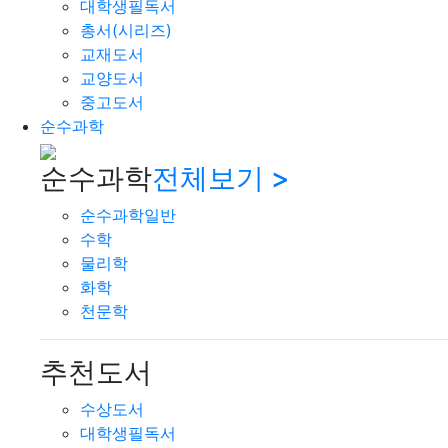
대학생필독서
총서(시리즈)
교재도서
교양도서
중고도서
순수과학
순수과학
전체보기 >
순수과학일반
수학
물리학
화학
천문학
추천도서
수상도서
대학생필독서