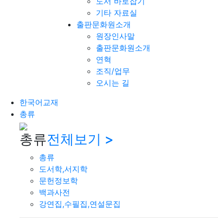
도서 바로잡기
기타 자료실
출판문화원소개
원장인사말
출판문화원소개
연혁
조직/업무
오시는 길
한국어교재
총류
총류
전체보기 >
총류
도서학,서지학
문헌정보학
백과사전
강연집,수필집,연설문집