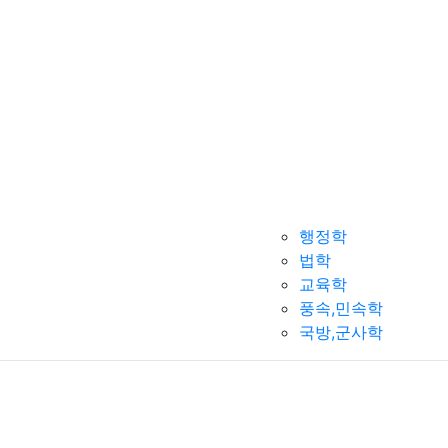
행정학
법학
교육학
풍속,민속학
국방,군사학