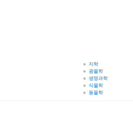
지학
광물학
생명과학
식물학
동물학