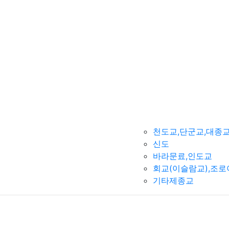
천도교,단군교,대종
신도
바라문료,인도교
회교(이슬람교),조
기타제종교