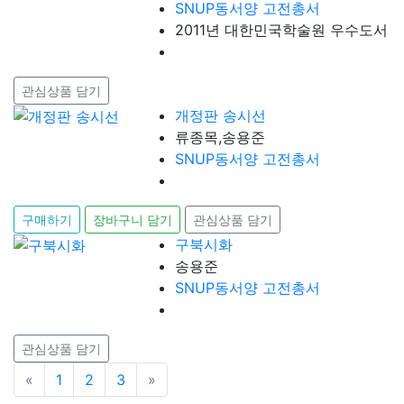
SNUP동서양 고전총서
2011년 대한민국학술원 우수도서
관심상품 담기
개정판 송시선
류종목,송용준
SNUP동서양 고전총서
구매하기
장바구니 담기
관심상품 담기
구북시화
송용준
SNUP동서양 고전총서
관심상품 담기
«
이전
1
2
3
»
다음