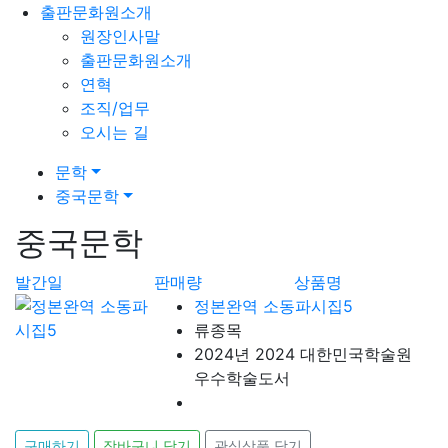
출판문화원소개
원장인사말
출판문화원소개
연혁
조직/업무
오시는 길
문학
중국문학
중국문학
발간일
판매량
상품명
정본완역 소동파시집5
류종목
2024년 2024 대한민국학술원
우수학술도서
구매하기
장바구니 담기
관심상품 담기