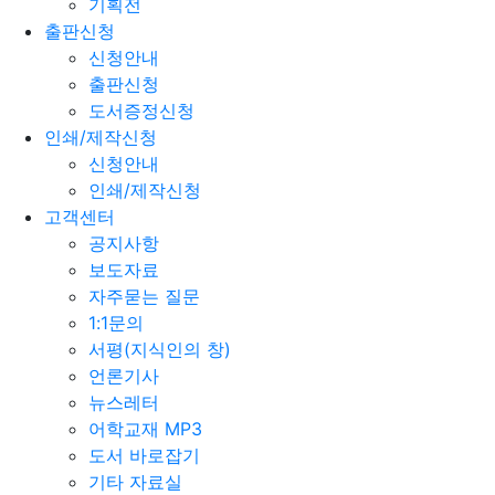
기획전
출판신청
신청안내
출판신청
도서증정신청
인쇄/제작신청
신청안내
인쇄/제작신청
고객센터
공지사항
보도자료
자주묻는 질문
1:1문의
서평(지식인의 창)
언론기사
뉴스레터
어학교재 MP3
도서 바로잡기
기타 자료실