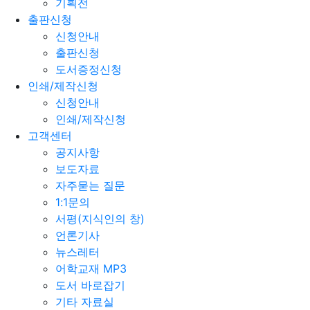
기획전
출판신청
신청안내
출판신청
도서증정신청
인쇄/제작신청
신청안내
인쇄/제작신청
고객센터
공지사항
보도자료
자주묻는 질문
1:1문의
서평(지식인의 창)
언론기사
뉴스레터
어학교재 MP3
도서 바로잡기
기타 자료실