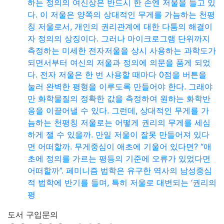
하는 정의의 여신상은 반드시 한 손엔 저울을 들고 있
다. 이 저울은 양쪽의 상대적인 무게를 가늠하는 천평
칭 저울로서, 개인의 권리관계에 대한 다툼의 해결이
자 정의의 상징이다. 그러나 마이크로그램 단위까지
측정하는 미세한 전자저울을 상시 사용하는 과학도가
되면서부터 여신의 저울과 정의에 의문을 품게 되었
다. 전자 저울은 한 번 사용할 때마다 0점을 버튼을
눌러 완벽한 평형을 이루도록 만들어야 한다. 그래야
만 화학물질의 정확한 값을 측정하여 원하는 화학반
응을 이끌어낼 수 있다. 그런데, 상대적인 무게를 가
늠하는 천평칭 저울로는 어떻게 권리의 무게를 세심
하게 잴 수 있을까. 만일 저울이 잘못 만들어져 있다
면 어떠할까. 무게중심이 애초에 기울어 있다면? “애
초에 정의를 가르는 평등의 기준에 오류가 있었다면
어떠할까”. 페미니즘 법학은 유구한 역사의 남성중심
적 법학에 반기를 들며, 특히 저울로 대변되는 ‘권리의
평
도서 구입문의