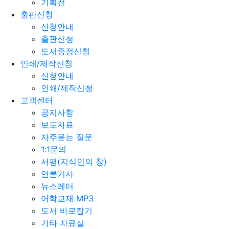
기획전
출판신청
신청안내
출판신청
도서증정신청
인쇄/제작신청
신청안내
인쇄/제작신청
고객센터
공지사항
보도자료
자주묻는 질문
1:1문의
서평(지식인의 창)
언론기사
뉴스레터
어학교재 MP3
도서 바로잡기
기타 자료실