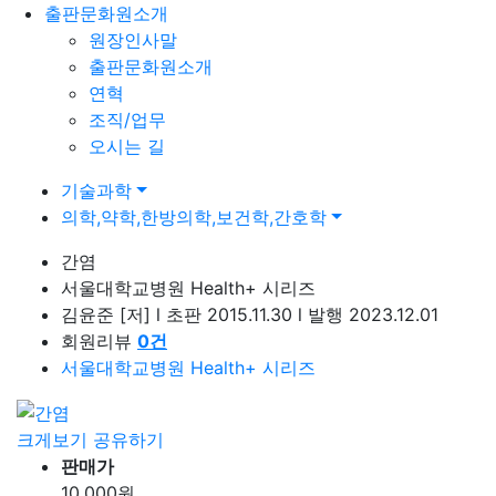
출판문화원소개
원장인사말
출판문화원소개
연혁
조직/업무
오시는 길
기술과학
의학,약학,한방의학,보건학,간호학
간염
서울대학교병원 Health+ 시리즈
김윤준
[저]
l
초판 2015.11.30
l
발행 2023.12.01
회원리뷰
0
건
서울대학교병원 Health+ 시리즈
크게보기
공유하기
판매가
10,000
원