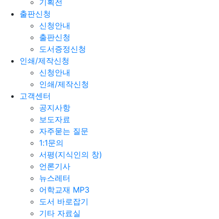
기획전
출판신청
신청안내
출판신청
도서증정신청
인쇄/제작신청
신청안내
인쇄/제작신청
고객센터
공지사항
보도자료
자주묻는 질문
1:1문의
서평(지식인의 창)
언론기사
뉴스레터
어학교재 MP3
도서 바로잡기
기타 자료실