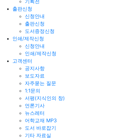
기획전
출판신청
신청안내
출판신청
도서증정신청
인쇄/제작신청
신청안내
인쇄/제작신청
고객센터
공지사항
보도자료
자주묻는 질문
1:1문의
서평(지식인의 창)
언론기사
뉴스레터
어학교재 MP3
도서 바로잡기
기타 자료실