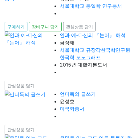
서울대학교 통일학 연구총서
구매하기
장바구니 담기
관심상품 담기
인과 예-다산의 『논어』 해석
금장태
서울대학교 규장각한국학연구원
한국학 모노그래프
2015년 대활자본도서
관심상품 담기
언더독의 글쓰기
윤성호
미국학총서
관심상품 담기
운명을 읽는 코드 열두 동물(대활